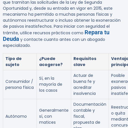
que tramitan las solicitudes de la Ley de Segunda
Oportunidad y, desde su entrada en vigor en 2015, este
mecanismo ha permitido a muchas personas físicas y
autónomos reestructurar o incluso obtener la exoneración
de pasivos insatisfechos. Para iniciar con seguridad el
Repara tu
trámite, utilice recursos prácticos como
Deuda
y contacte cuanto antes con un abogado
especializado.
Tipo de
¿Puede
Requisitos
Ventaj
sujeto
acogerse?
clave
princip
Actuar de
Posible
Sí, en la
Consumidor /
buena fe y
exonera
mayoría de
persona física
acreditar
pasivos
los casos
insolvencia
insatisf
Documentación
Reestru
Generalmente
contable y
o quita
Autónomo
sí, con
fiscal,
median
matices
propuesta de
concurs