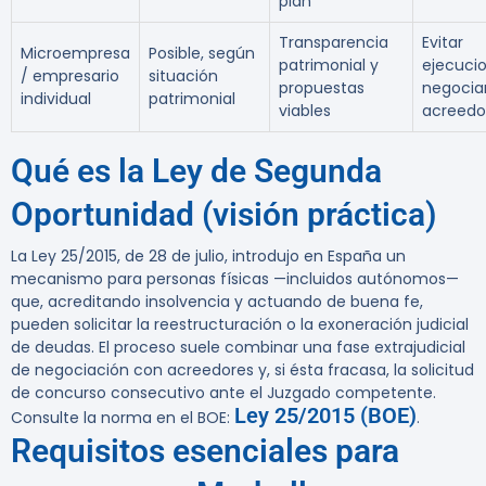
plan
Transparencia
Evitar
Microempresa
Posible, según
patrimonial y
ejecuci
/ empresario
situación
propuestas
negocia
individual
patrimonial
viables
acreedo
Qué es la Ley de Segunda
Oportunidad (visión práctica)
La Ley 25/2015, de 28 de julio, introdujo en España un
mecanismo para personas físicas —incluidos autónomos—
que, acreditando insolvencia y actuando de buena fe,
pueden solicitar la reestructuración o la exoneración judicial
de deudas. El proceso suele combinar una fase extrajudicial
de negociación con acreedores y, si ésta fracasa, la solicitud
de concurso consecutivo ante el Juzgado competente.
Ley 25/2015 (BOE)
Consulte la norma en el BOE:
.
Requisitos esenciales para