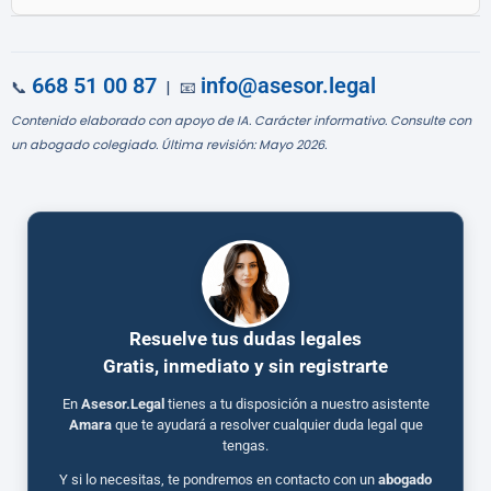
668 51 00 87
info@asesor.legal
📞
| 📧
Contenido elaborado con apoyo de IA. Carácter informativo. Consulte con
un abogado colegiado. Última revisión: Mayo 2026.
Resuelve tus dudas legales
Gratis, inmediato y sin registrarte
En
Asesor.Legal
tienes a tu disposición a nuestro asistente
Amara
que te ayudará a resolver cualquier duda legal que
tengas.
Y si lo necesitas, te pondremos en contacto con un
abogado