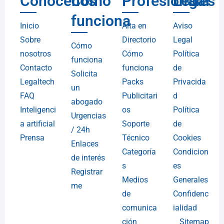
Conócenos
Cómo
Profesionales
Legal
funciona
Inicio
Alta en
Aviso
Sobre
Directorio
Legal
Cómo
nosotros
Cómo
Política
funciona
Contacto
funciona
de
Solicita
Legaltech
Packs
Privacida
un
FAQ
Publicitari
d
abogado
Inteligenci
os
Política
Urgencias
a artificial
Soporte
de
/ 24h
Prensa
Técnico
Cookies
Enlaces
Categoría
Condicion
de interés
s
es
Registrar
Medios
Generales
me
de
Confidenc
comunica
ialidad
ción
Sitemap