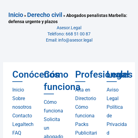
Inicio
Derecho civil
»
»
Abogados penalistas Marbella:
defensa urgente y plazos
Asesor.Legal
Teléfono: 668 51 00 87
Email: info@asesor.legal
Conócenos
Cómo
Profesionales
Legal
funciona
Inicio
Alta en
Aviso
Sobre
Directorio
Legal
Cómo
nosotros
Cómo
Política
funciona
Contacto
funciona
de
Solicita
Legaltech
Packs
Privacida
un
FAQ
Publicitari
d
abogado