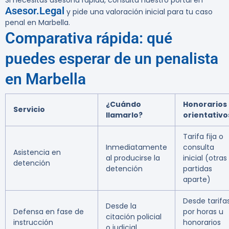
Si necesitas asesoría rápida, consulta nuestro portal en
Asesor.Legal
y pide una valoración inicial para tu caso
penal en Marbella.
Comparativa rápida: qué
puedes esperar de un penalista
en Marbella
¿Cuándo
Honorarios
Servicio
llamarlo?
orientativo
Tarifa fija o
Inmediatamente
consulta
Asistencia en
al producirse la
inicial (otras
detención
detención
partidas
aparte)
Desde tarifa
Desde la
Defensa en fase de
por horas u
citación policial
instrucción
honorarios
o judicial