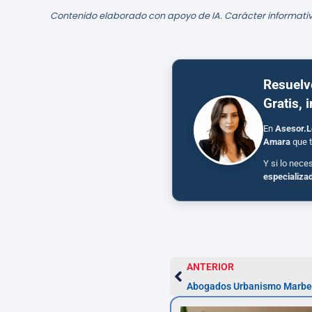
Contenido elaborado con apoyo de IA. Carácter informativ
Resuelv
Gratis, 
En
Asesor.L
Amara
que t
Y si lo nece
especializa
ANTERIOR
Abogados Urbanismo Marbell