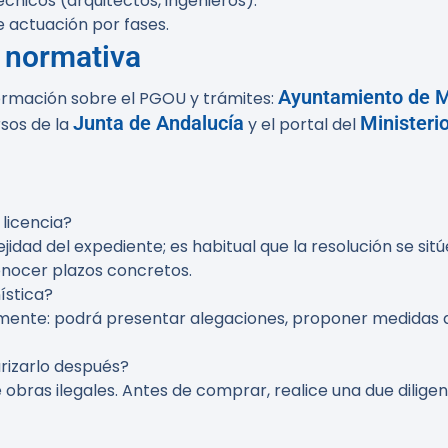
cnicos (arquitectos, ingenieros).
 actuación por fases.
a normativa
Ayuntamiento de M
ormación sobre el PGOU y trámites:
Junta de Andalucía
Ministeri
rsos de la
y el portal del
licencia?
ejidad del expediente; es habitual que la resolución se si
nocer plazos concretos.
ística?
ente: podrá presentar alegaciones, proponer medidas de
arizarlo después?
de obras ilegales. Antes de comprar, realice una due dili