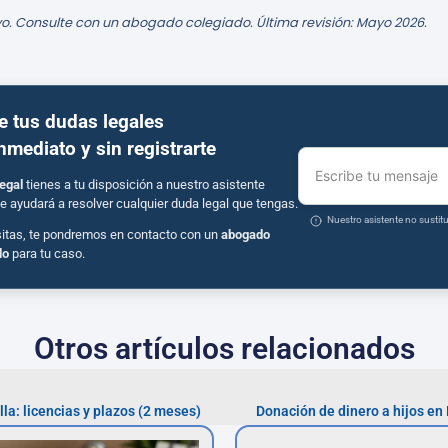
o. Consulte con un abogado colegiado. Última revisión: Mayo 2026.
e tus dudas legales
inmediato y sin registrarte
Escribe tu mensaje
egal
tienes a tu disposición a nuestro asistente
e ayudará a resolver cualquier duda legal que tengas.
Nuestro asistente no susti
sitas, te pondremos en contacto con un
abogado
do
para tu caso.
Otros artículos relacionados
a: licencias y plazos (2 meses)
Donación de dinero a hijos en 