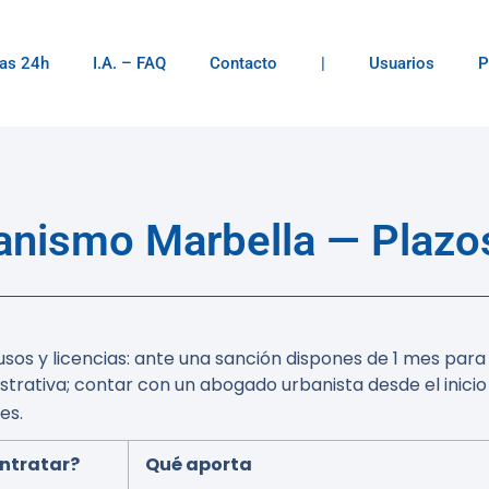
as 24h
I.A. – FAQ
Contacto
|
Usuarios
P
nismo Marbella — Plazos
usos y licencias: ante una sanción dispones de 1 mes par
istrativa; contar con un abogado urbanista desde el inicio
es.
ntratar?
Qué aporta