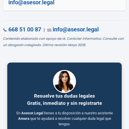
info@asesor.legal
668 51 00 87
info@asesor.legal
📞
| 📧
Contenido elaborado con apoyo de IA. Carácter informativo. Consulte con
un abogado colegiado. Última revisión: Mayo 2026.
Resuelve tus dudas legales
Gratis, inmediato y sin registrarte
En
Asesor.Legal
tienes a tu disposición a nuestro asistente
Amara
que te ayudará a resolver cualquier duda legal que
tengas.