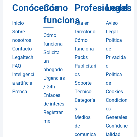
Conócenos
Cómo
Profesionales
Legal
funciona
Inicio
Alta en
Aviso
Sobre
Directorio
Legal
Cómo
nosotros
Cómo
Política
funciona
Contacto
funciona
de
Solicita
Legaltech
Packs
Privacida
un
FAQ
Publicitari
d
abogado
Inteligenci
os
Política
Urgencias
a artificial
Soporte
de
/ 24h
Prensa
Técnico
Cookies
Enlaces
Categoría
Condicion
de interés
s
es
Registrar
Medios
Generales
me
de
Confidenc
comunica
ialidad