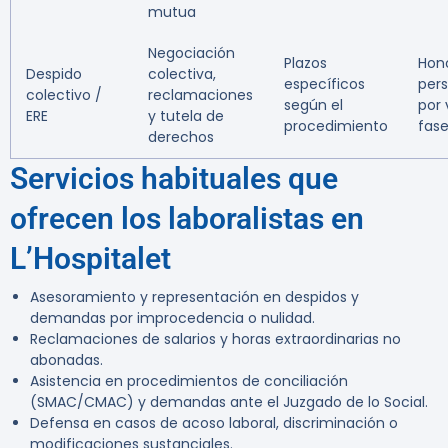
mutua
Negociación
Plazos
Hono
Despido
colectiva,
específicos
pers
colectivo /
reclamaciones
según el
por
ERE
y tutela de
procedimiento
fas
derechos
Servicios habituales que
ofrecen los laboralistas en
L’Hospitalet
Asesoramiento y representación en despidos y
demandas por improcedencia o nulidad.
Reclamaciones de salarios y horas extraordinarias no
abonadas.
Asistencia en procedimientos de conciliación
(SMAC/CMAC) y demandas ante el Juzgado de lo Social.
Defensa en casos de acoso laboral, discriminación o
modificaciones sustanciales.