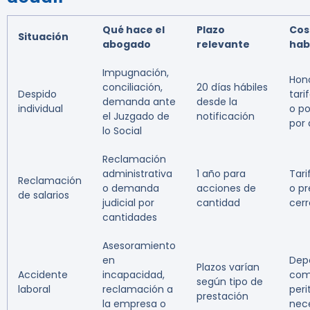
Qué hace el
Plazo
Cos
Situación
abogado
relevante
hab
Impugnación,
Hono
conciliación,
20 días hábiles
Despido
tarif
demanda ante
desde la
individual
o po
el Juzgado de
notificación
por
lo Social
Reclamación
administrativa
1 año para
Tari
Reclamación
o demanda
acciones de
o p
de salarios
judicial por
cantidad
cer
cantidades
Asesoramiento
en
Dep
Plazos varían
Accidente
incapacidad,
com
según tipo de
laboral
reclamación a
peri
prestación
la empresa o
nec