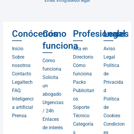
Email: info@asesor.legal
Conócenos
Cómo
Profesionales
Legal
funciona
Inicio
Alta en
Aviso
Sobre
Directorio
Legal
Cómo
nosotros
Cómo
Política
funciona
Contacto
funciona
de
Solicita
Legaltech
Packs
Privacida
un
FAQ
Publicitari
d
abogado
Inteligenci
os
Política
Urgencias
a artificial
Soporte
de
/ 24h
Prensa
Técnico
Cookies
Enlaces
Categoría
Condicion
de interés
s
es