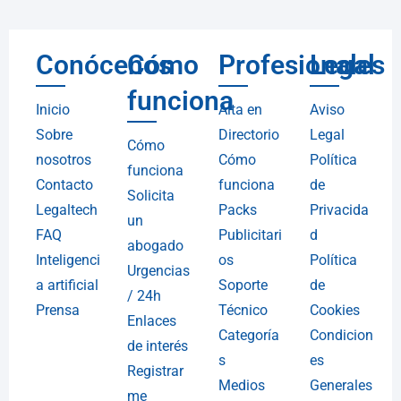
Conócenos
Cómo
Profesionales
Legal
funciona
Inicio
Alta en
Aviso
Sobre
Directorio
Legal
Cómo
nosotros
Cómo
Política
funciona
Contacto
funciona
de
Solicita
Legaltech
Packs
Privacida
un
FAQ
Publicitari
d
abogado
Inteligenci
os
Política
Urgencias
a artificial
Soporte
de
/ 24h
Prensa
Técnico
Cookies
Enlaces
Categoría
Condicion
de interés
s
es
Registrar
Medios
Generales
me