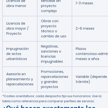
Licencia de
sencillas sin
1–3 meses
obra menor
proyecto
complejo
Obras con
Licencia de
proyecto
obra mayor /
2–6 meses
técnico o
Proyecto
cambio de uso
Negativas,
Impugnación
Plazos
sanciones o
de actos
contencioso‑admini
licencias
urbanísticos
meses a años
impugnables
Promociones,
Asesoría en
reparcelaciones
Variable (depende 
planeamiento y
y grandes
trámite)
reparcelaciones
proyectos
*Costes orientativos: cada despacho fija sus honorarios. Use la
tabla como referencia para comparar perfiles de servicio.