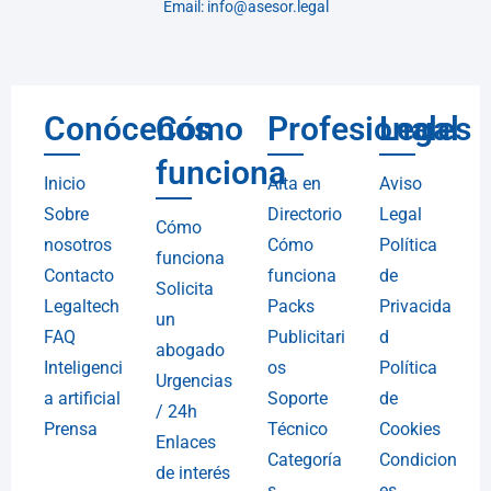
Email: info@asesor.legal
Conócenos
Cómo
Profesionales
Legal
funciona
Inicio
Alta en
Aviso
Sobre
Directorio
Legal
Cómo
nosotros
Cómo
Política
funciona
Contacto
funciona
de
Solicita
Legaltech
Packs
Privacida
un
FAQ
Publicitari
d
abogado
Inteligenci
os
Política
Urgencias
a artificial
Soporte
de
/ 24h
Prensa
Técnico
Cookies
Enlaces
Categoría
Condicion
de interés
s
es