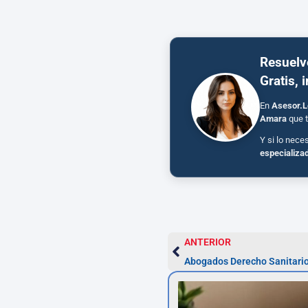
Resuelv
Gratis, 
En
Asesor.L
Amara
que t
Y si lo nece
especializa
ANTERIOR
Abogados Derecho Sanitario