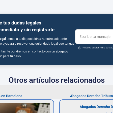
e tus dudas legales
inmediato y sin registrarte
Escribe tu mensaje
egal
tienes a tu disposición a nuestro asistente
e ayudará a resolver cualquier duda legal que tengas.
Nuestro asistente no susti
sitas, te pondremos en contacto con un
abogado
do
para tu caso.
Otros artículos relacionados
 en Barcelona
Abogados Derecho Tributar
Abogados Derecho D