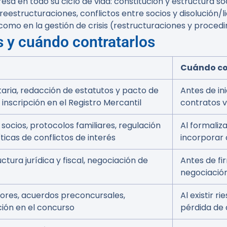
a en todo su ciclo de vida: constitución y estructura so
reestructuraciones, conflictos entre socios y disolución/
como en la gestión de crisis (restructuraciones y proced
s y cuándo contratarlos
Cuándo co
taria, redacción de estatutos y pacto de
Antes de ini
, inscripción en el Registro Mercantil
contratos v
ocios, protocolos familiares, regulación
Al formaliz
ticas de conflictos de interés
incorporar 
uctura jurídica y fiscal, negociación de
Antes de fi
negociació
ores, acuerdos preconcursales,
Al existir r
ción en el concurso
pérdida de 