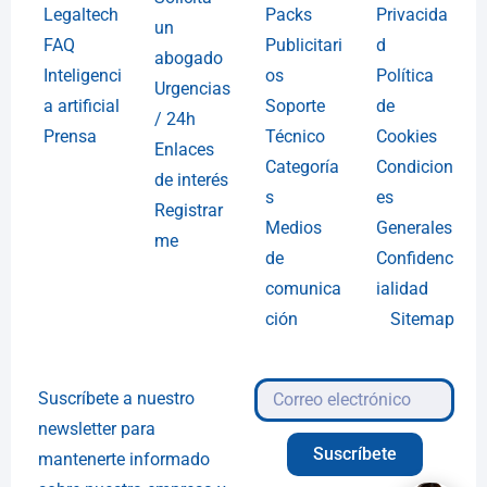
Legaltech
Packs
Privacida
un
FAQ
Publicitari
d
abogado
Inteligenci
os
Política
Urgencias
a artificial
Soporte
de
/ 24h
Prensa
Técnico
Cookies
Enlaces
Categoría
Condicion
de interés
s
es
Registrar
Medios
Generales
me
de
Confidenc
comunica
ialidad
ción
Sitemap
Suscríbete a nuestro
newsletter para
Suscríbete
mantenerte informado