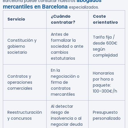
abogados
Barcelona puede consultar nuestros
mercantiles en Barcelona
especializados.
¿Cuándo
Coste
Servicio
contratar?
orientativo
Antes de
Tarifa fija /
Constitución y
formalizar la
desde 600€
gobierno
sociedad o ante
según
societario
cambios
complejidad
estatutarios
En la
Honorarios
Contratos y
negociación o
por hora o
operaciones
firma de
paquete:
comerciales
contratos
100–300€/h
mercantiles
Al detectar
Reestructuración
riesgo de
Presupuesto
y concursos
insolvencia o al
personalizado
negociar deuda