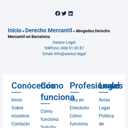
Inicio
Derecho Mercantil
»
»
Abogados Derecho
Mercantil en Barcelona
Asesor.Legal
Teléfono: 668 51 00 87
Email: info@asesor.legal
Conócenos
Cómo
Profesionales
Legal
funciona
Inicio
Alta en
Aviso
Sobre
Directorio
Legal
Cómo
nosotros
Cómo
Política
funciona
Contacto
funciona
de
Solicita