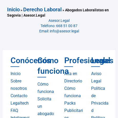
Inicio
Derecho Laboral
»
»
Abogados Laboralistas en
Segovia | Asesor.Legal
Asesor.Legal
Teléfono: 668 51 00 87
Email: info@asesor.legal
Conócenos
Cómo
Profesionales
Legal
funciona
Inicio
Alta en
Aviso
Sobre
Directorio
Legal
Cómo
nosotros
Cómo
Política
funciona
Contacto
funciona
de
Solicita
Legaltech
Packs
Privacida
un
FAQ
Publicitari
d
abogado
Inteligenci
os
Política