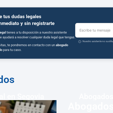
e tus dudas legales
inmediato y sin registrarte
Escribe tu mensaje
egal
tienes a tu disposición a nuestro asistente
e ayudará a resolver cualquier duda legal que tengas.
Nuestro asistente no susti
sitas, te pondremos en contacto con un
abogado
do
para tu caso.
ados
l en Segovia
Abogados 
Abogados