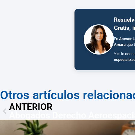
Resuelv
Gratis, 
En
Asesor.L
Amara
que t
Y si lo nece
especializa
Otros artículos relacion
ANTERIOR
Abogados Derecho Aeroespacia