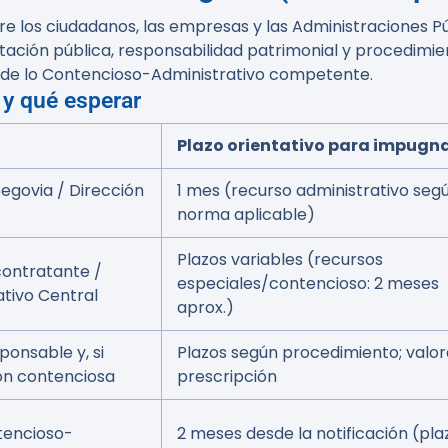
tre los ciudadanos, las empresas y las Administraciones P
ación pública, responsabilidad patrimonial y procedimi
do de lo Contencioso-Administrativo competente.
 y qué esperar
Plazo orientativo para impugn
egovia / Dirección
1 mes (recurso administrativo seg
norma aplicable)
Plazos variables (recursos
contratante /
especiales/contencioso: 2 meses
ativo Central
aprox.)
ponsable y, si
Plazos según procedimiento; valor
ión contenciosa
prescripción
tencioso-
2 meses desde la notificación (pla