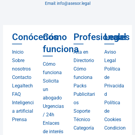
Email: info@asesor.legal
Conócenos
Cómo
Profesionales
Legal
funciona
Inicio
Alta en
Aviso
Sobre
Directorio
Legal
Cómo
nosotros
Cómo
Política
funciona
Contacto
funciona
de
Solicita
Legaltech
Packs
Privacida
un
FAQ
Publicitari
d
abogado
Inteligenci
os
Política
Urgencias
a artificial
Soporte
de
/ 24h
Prensa
Técnico
Cookies
Enlaces
Categoría
Condicion
de interés