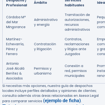
Despacho /
Servicios
Ámbito
Idea
Profesional
habituales
Tramitación de
Córdoba Mª
Peq
Administrativo
autorizaciones,
del Mar
prom
y energía
recursos
Mingorance
com
administrativos
Martínez-
Contratos,
Empr
Echevarría,
Contratación
reclamaciones
come
Pérez y
y litigación
y litigios ante
y gr
Ferrero
Juzgados
cons
Antonio
Conexión a
Prom
José Alcalá
Permisos y
red, permisos
inst
Benítez &
urbanismo
municipales
reno
Asociados
Si necesitas más opciones, nuestra guía de despachos
locales incluye perfiles detallados y opiniones de clientes;
consulta además otras áreas relacionadas en Asesor.Legal
(ejemplo de ficha)
para comparar servicios
.