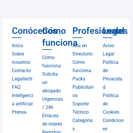
Conócenos
Cómo
Profesionales
Legal
funciona
Inicio
Alta en
Aviso
Sobre
Directorio
Legal
Cómo
nosotros
Cómo
Política
funciona
Contacto
funciona
de
Solicita
Legaltech
Packs
Privacida
un
FAQ
Publicitari
d
abogado
Inteligenci
os
Política
Urgencias
a artificial
Soporte
de
/ 24h
Prensa
Técnico
Cookies
Enlaces
Categoría
Condicion
de interés
s
es
Registrar