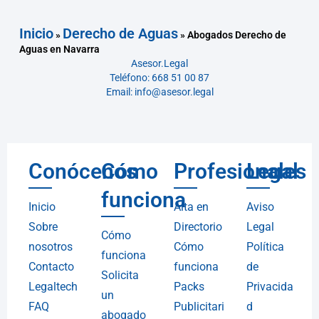
Inicio
Derecho de Aguas
»
»
Abogados Derecho de
Aguas en Navarra
Asesor.Legal
Teléfono: 668 51 00 87
Email: info@asesor.legal
Conócenos
Cómo
Profesionales
Legal
funciona
Inicio
Alta en
Aviso
Sobre
Directorio
Legal
Cómo
nosotros
Cómo
Política
funciona
Contacto
funciona
de
Solicita
Legaltech
Packs
Privacida
un
FAQ
Publicitari
d
abogado