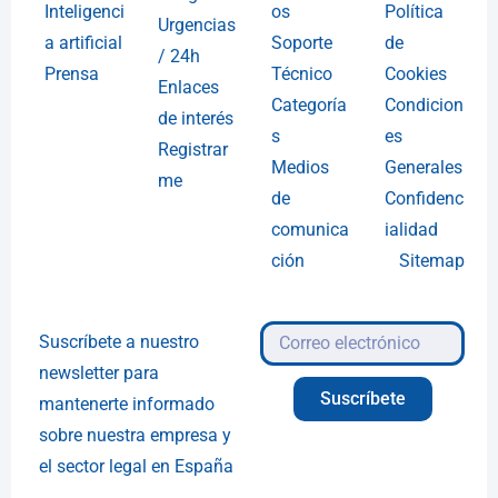
Inteligenci
os
Política
Urgencias
a artificial
Soporte
de
/ 24h
Prensa
Técnico
Cookies
Enlaces
Categoría
Condicion
de interés
s
es
Registrar
Medios
Generales
me
de
Confidenc
comunica
ialidad
ción
Sitemap
Suscríbete a nuestro
newsletter para
Suscríbete
mantenerte informado
sobre nuestra empresa y
el sector legal en España