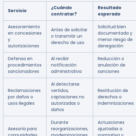
¿Cuándo
Resultado
Servicio
contratar?
esperado
Asesoramiento
Solicitud bien
Antes de solicitar
en concesiones
documentada y
o transmitir un
y
menor riesgo de
derecho de uso
autorizaciones
denegación
Defensa en
Al recibir
Reducción o
procedimientos
notificación
anulación de
sancionadores
administrativa
sanciones
Al detectarse
Reclamaciones
vertidos,
Restitución de
por daños o
captaciones no
derechos o
usos ilegales
autorizadas o
indemnizaciones
daños
Durante
Actuaciones
Asesoría para
reorganizaciones,
ajustadas a
comunidades
modernizaciones
normativa y