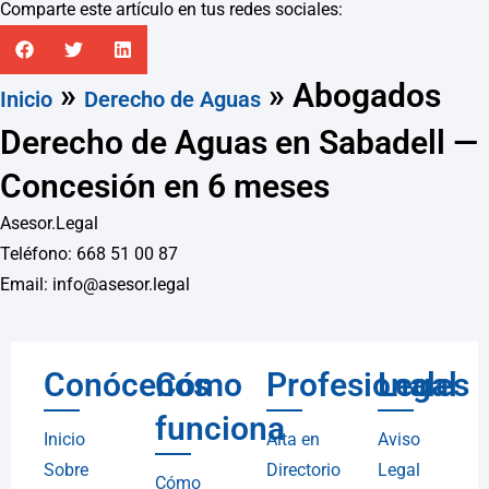
Comparte este artículo en tus redes sociales:
»
»
Abogados
Inicio
Derecho de Aguas
Derecho de Aguas en Sabadell —
Concesión en 6 meses
Asesor.Legal
Teléfono: 668 51 00 87
Email: info@asesor.legal
Conócenos
Cómo
Profesionales
Legal
funciona
Inicio
Alta en
Aviso
Sobre
Directorio
Legal
Cómo