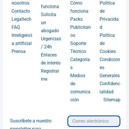
nosotros
Cómo
Política
funciona
Contacto
funciona
de
Solicita
Legaltech
Packs
Privacida
un
FAQ
Publicitari
d
abogado
Inteligenci
os
Política
Urgencias
a artificial
Soporte
de
/ 24h
Prensa
Técnico
Cookies
Enlaces
Categoría
Condicion
de interés
s
es
Registrar
Medios
Generales
me
de
Confidenc
comunica
ialidad
ción
Sitemap
Suscríbete a nuestro
newsletter para