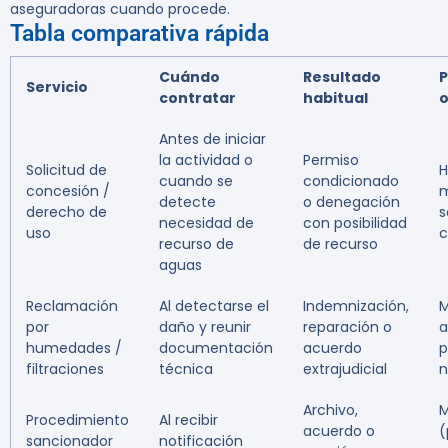
aseguradoras cuando procede.
Tabla comparativa rápida
Cuándo
Resultado
P
Servicio
contratar
habitual
o
Antes de iniciar
la actividad o
Permiso
Solicitud de
H
cuando se
condicionado
concesión /
m
detecte
o denegación
derecho de
s
necesidad de
con posibilidad
uso
c
recurso de
de recurso
aguas
Reclamación
Al detectarse el
Indemnización,
M
por
daño y reunir
reparación o
a
humedades /
documentación
acuerdo
p
filtraciones
técnica
extrajudicial
n
Archivo,
M
Procedimiento
Al recibir
acuerdo o
(
sancionador
notificación