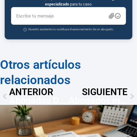
especializado
para tu caso.
Escribe tu mensaje
Nuestro asistente no sustituye el asesoramiento de un abogado.
Otros artículos
relacionados
ANTERIOR
SIGUIENTE
Abogados Derecho Agrario Sabadell | Consulta desde 80€
Abogados medioambiental Sabadell: pasos y plazo 2 meses