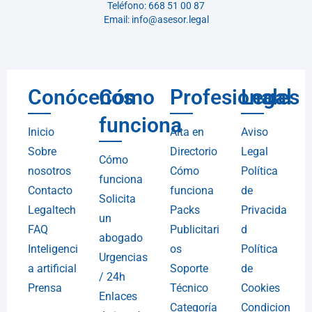
Teléfono: 668 51 00 87
Email: info@asesor.legal
Conócenos
Cómo
Profesionales
Legal
funciona
Inicio
Alta en
Aviso
Sobre
Directorio
Legal
Cómo
nosotros
Cómo
Política
funciona
Contacto
funciona
de
Solicita
Legaltech
Packs
Privacida
un
FAQ
Publicitari
d
abogado
Inteligenci
os
Política
Urgencias
a artificial
Soporte
de
/ 24h
Prensa
Técnico
Cookies
Enlaces
Categoría
Condicion