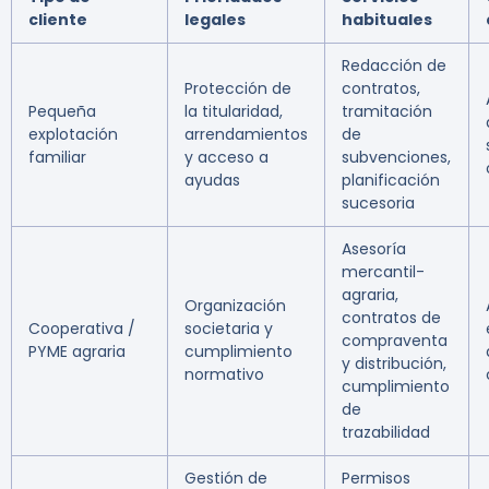
cliente
legales
habituales
Redacción de
Protección de
contratos,
Pequeña
la titularidad,
tramitación
explotación
arrendamientos
de
familiar
y acceso a
subvenciones,
ayudas
planificación
sucesoria
Asesoría
mercantil-
agraria,
Organización
contratos de
Cooperativa /
societaria y
compraventa
PYME agraria
cumplimiento
y distribución,
normativo
cumplimiento
de
trazabilidad
Gestión de
Permisos