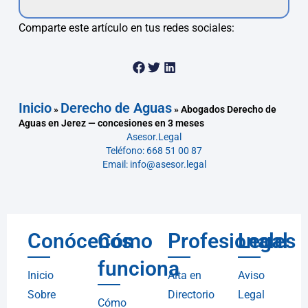
Comparte este artículo en tus redes sociales:
Inicio
Derecho de Aguas
»
»
Abogados Derecho de
Aguas en Jerez — concesiones en 3 meses
Asesor.Legal
Teléfono: 668 51 00 87
Email: info@asesor.legal
Conócenos
Cómo
Profesionales
Legal
funciona
Inicio
Alta en
Aviso
Sobre
Directorio
Legal
Cómo