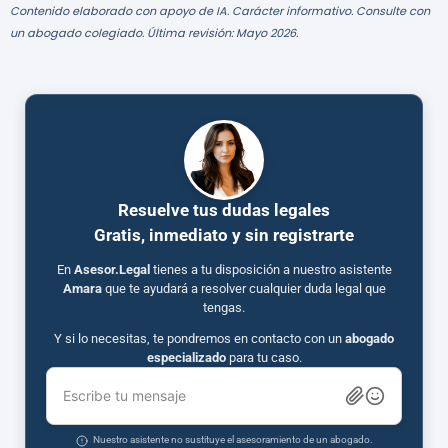
Contenido elaborado con apoyo de IA. Carácter informativo. Consulte con
un abogado colegiado. Última revisión: Mayo 2026.
Resuelve tus dudas legales
Gratis, inmediato y sin registrarte
En
Asesor.Legal
tienes a tu disposición a nuestro asistente
Amara
que te ayudará a resolver cualquier duda legal que
tengas.
Y si lo necesitas, te pondremos en contacto con un
abogado
especializado
para tu caso.
Escribe tu mensaje
Nuestro asistente no sustituye el asesoramiento de un abogado.