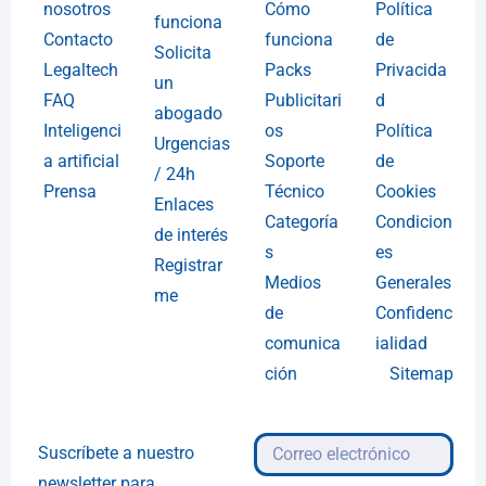
nosotros
Cómo
Política
funciona
Contacto
funciona
de
Solicita
Legaltech
Packs
Privacida
un
FAQ
Publicitari
d
abogado
Inteligenci
os
Política
Urgencias
a artificial
Soporte
de
/ 24h
Prensa
Técnico
Cookies
Enlaces
Categoría
Condicion
de interés
s
es
Registrar
Medios
Generales
me
de
Confidenc
comunica
ialidad
ción
Sitemap
Suscríbete a nuestro
newsletter para