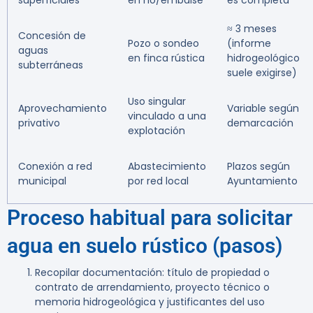
superficiales
en río/embalse
es completa
≈ 3 meses
Concesión de
Pozo o sondeo
(informe
aguas
en finca rústica
hidrogeológico
subterráneas
suele exigirse)
Uso singular
Aprovechamiento
Variable según
vinculado a una
privativo
demarcación
explotación
Conexión a red
Abastecimiento
Plazos según
municipal
por red local
Ayuntamiento
Proceso habitual para solicitar
agua en suelo rústico (pasos)
Recopilar documentación: título de propiedad o
contrato de arrendamiento, proyecto técnico o
memoria hidrogeológica y justificantes del uso