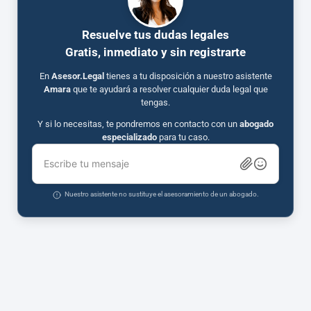
Resuelve tus dudas legales
Gratis, inmediato y sin registrarte
En
Asesor.Legal
tienes a tu disposición a nuestro asistente
Amara
que te ayudará a resolver cualquier duda legal que
tengas.
Y si lo necesitas, te pondremos en contacto con un
abogado
especializado
para tu caso.
Escribe tu mensaje
Nuestro asistente no sustituye el asesoramiento de un abogado.