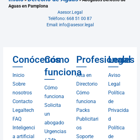
Aguas en Pamplona
Asesor.Legal
Teléfono: 668 51 00 87
Email: info@asesor.legal
Conócenos
Cómo
Profesionales
Legal
funciona
Inicio
Alta en
Aviso
Sobre
Directorio
Legal
Cómo
nosotros
Cómo
Política
funciona
Contacto
funciona
de
Solicita
Legaltech
Packs
Privacida
un
FAQ
Publicitari
d
abogado
Inteligenci
os
Política
Urgencias
a artificial
Soporte
de