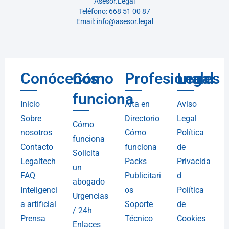
Asesor.Legal
Teléfono: 668 51 00 87
Email: info@asesor.legal
Conócenos
Cómo
Profesionales
Legal
funciona
Inicio
Alta en
Aviso
Sobre
Directorio
Legal
Cómo
nosotros
Cómo
Política
funciona
Contacto
funciona
de
Solicita
Legaltech
Packs
Privacida
un
FAQ
Publicitari
d
abogado
Inteligenci
os
Política
Urgencias
a artificial
Soporte
de
/ 24h
Prensa
Técnico
Cookies
Enlaces