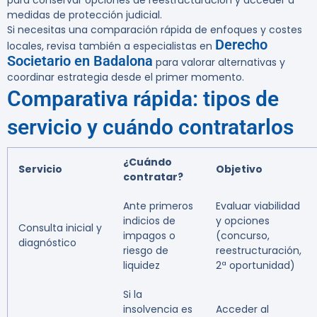
para conservar opciones de reestructuración y acceder a
medidas de protección judicial.
Si necesitas una comparación rápida de enfoques y costes
Derecho
locales, revisa también a especialistas en
Societario en Badalona
para valorar alternativas y
coordinar estrategia desde el primer momento.
Comparativa rápida: tipos de
servicio y cuándo contratarlos
¿Cuándo
Servicio
Objetivo
contratar?
Ante primeros
Evaluar viabilidad
indicios de
y opciones
Consulta inicial y
impagos o
(concurso,
diagnóstico
riesgo de
reestructuración,
liquidez
2ª oportunidad)
Si la
insolvencia es
Acceder al