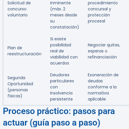
Solicitud de
inminente
procedimiento
concurso
(máx. 2
concursal y
voluntario
meses desde
protección
su
procesal
constatación)
Si existe
posibilidad
Negociar quitas,
Plan de
real de
esperas o
reestructuración
viabilidad con
refinanciación
acuerdos
Deudores
Exoneración de
Segunda
particulares
deudas
Oportunidad
con
conforme a la
(personas
insolvencia
normativa
físicas)
persistente
aplicable
Proceso práctico: pasos para
actuar (guía paso a paso)