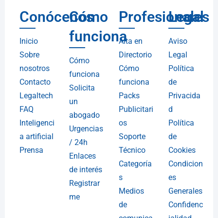
Conócenos
Cómo
Profesionales
Legal
funciona
Inicio
Alta en
Aviso
Sobre
Directorio
Legal
Cómo
nosotros
Cómo
Política
funciona
Contacto
funciona
de
Solicita
Legaltech
Packs
Privacida
un
FAQ
Publicitari
d
abogado
Inteligenci
os
Política
Urgencias
a artificial
Soporte
de
/ 24h
Prensa
Técnico
Cookies
Enlaces
Categoría
Condicion
de interés
s
es
Registrar
Medios
Generales
me
de
Confidenc