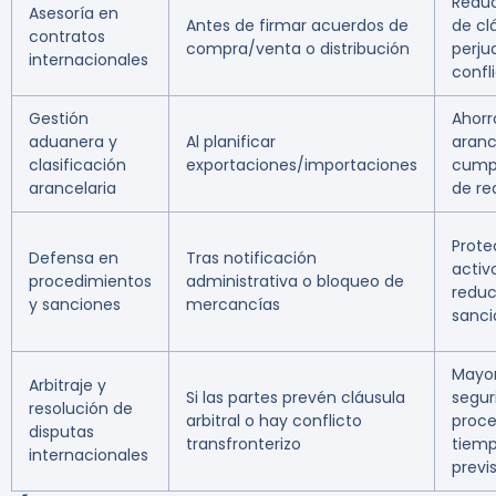
Reduc
Asesoría en
Antes de firmar acuerdos de
de cl
contratos
compra/venta o distribución
perjud
internacionales
confl
Gestión
Ahorr
aduanera y
Al planificar
aranc
clasificación
exportaciones/importaciones
cump
arancelaria
de re
Prote
Defensa en
Tras notificación
activ
procedimientos
administrativa o bloqueo de
reduc
y sanciones
mercancías
sanci
Mayo
Arbitraje y
Si las partes prevén cláusula
segur
resolución de
arbitral o hay conflicto
proce
disputas
transfronterizo
tiem
internacionales
previs