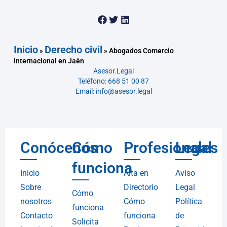
Inicio
Derecho civil
»
»
Abogados Comercio
Internacional en Jaén
Asesor.Legal
Teléfono: 668 51 00 87
Email: info@asesor.legal
Conócenos
Cómo
Profesionales
Legal
funciona
Inicio
Alta en
Aviso
Sobre
Directorio
Legal
Cómo
nosotros
Cómo
Política
funciona
Contacto
funciona
de
Solicita