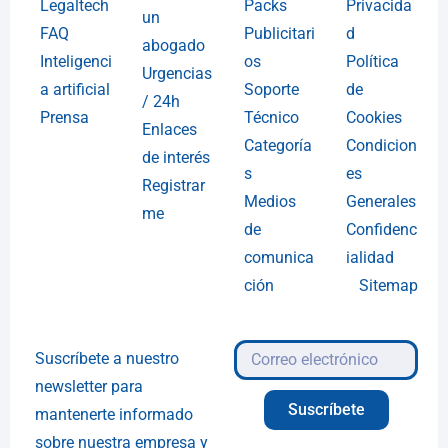
Legaltech
Packs
Privacida
un
FAQ
Publicitari
d
abogado
Inteligenci
os
Política
Urgencias
a artificial
Soporte
de
/ 24h
Prensa
Técnico
Cookies
Enlaces
Categoría
Condicion
de interés
s
es
Registrar
Medios
Generales
me
de
Confidenc
comunica
ialidad
ción
Sitemap
Suscríbete a nuestro
newsletter para
Suscríbete
mantenerte informado
sobre nuestra empresa y