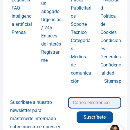
un
FAQ
Publicitari
d
abogado
Inteligenci
os
Política
Urgencias
a artificial
Soporte
de
/ 24h
Prensa
Técnico
Cookies
Enlaces
Categoría
Condicion
de interés
s
es
Registrar
Medios
Generales
me
de
Confidenc
comunica
ialidad
ción
Sitemap
Suscríbete a nuestro
newsletter para
Suscríbete
mantenerte informado
sobre nuestra empresa y