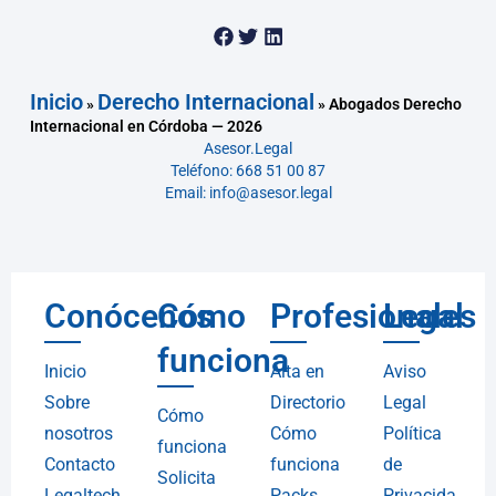
Inicio
Derecho Internacional
»
»
Abogados Derecho
Internacional en Córdoba — 2026
Asesor.Legal
Teléfono: 668 51 00 87
Email: info@asesor.legal
Conócenos
Cómo
Profesionales
Legal
funciona
Inicio
Alta en
Aviso
Sobre
Directorio
Legal
Cómo
nosotros
Cómo
Política
funciona
Contacto
funciona
de
Solicita
Legaltech
Packs
Privacida