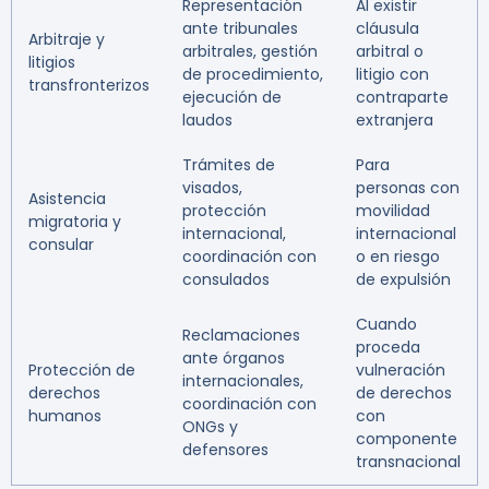
Representación
Al existir
ante tribunales
cláusula
Arbitraje y
arbitrales, gestión
arbitral o
litigios
de procedimiento,
litigio con
transfronterizos
ejecución de
contraparte
laudos
extranjera
Trámites de
Para
visados,
personas con
Asistencia
protección
movilidad
migratoria y
internacional,
internacional
consular
coordinación con
o en riesgo
consulados
de expulsión
Cuando
Reclamaciones
proceda
ante órganos
Protección de
vulneración
internacionales,
derechos
de derechos
coordinación con
humanos
con
ONGs y
componente
defensores
transnacional