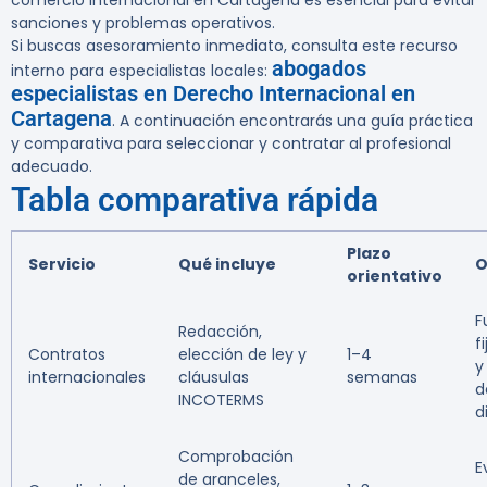
comercio internacional en Cartagena es esencial para evitar
sanciones y problemas operativos.
Si buscas asesoramiento inmediato, consulta este recurso
abogados
interno para especialistas locales:
especialistas en Derecho Internacional en
Cartagena
. A continuación encontrarás una guía práctica
y comparativa para seleccionar y contratar al profesional
adecuado.
Tabla comparativa rápida
Plazo
Servicio
Qué incluye
O
orientativo
F
Redacción,
f
Contratos
elección de ley y
1–4
y
internacionales
cláusulas
semanas
d
INCOTERMS
d
Comprobación
E
de aranceles,