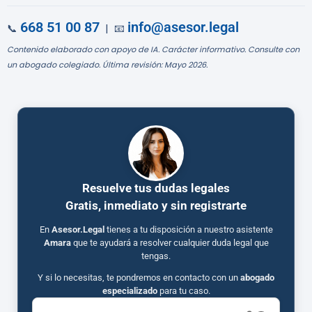
668 51 00 87
info@asesor.legal
📞
| 📧
Contenido elaborado con apoyo de IA. Carácter informativo. Consulte con
un abogado colegiado. Última revisión: Mayo 2026.
Resuelve tus dudas legales
Gratis, inmediato y sin registrarte
En
Asesor.Legal
tienes a tu disposición a nuestro asistente
Amara
que te ayudará a resolver cualquier duda legal que
tengas.
Y si lo necesitas, te pondremos en contacto con un
abogado
especializado
para tu caso.