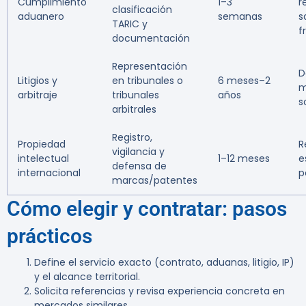
Cumplimiento
1–3
r
clasificación
aduanero
semanas
s
TARIC y
f
documentación
Representación
D
Litigios y
en tribunales o
6 meses–2
m
arbitraje
tribunales
años
s
arbitrales
Registro,
Propiedad
R
vigilancia y
intelectual
1–12 meses
e
defensa de
internacional
p
marcas/patentes
Cómo elegir y contratar: pasos
prácticos
Define el servicio exacto (contrato, aduanas, litigio, IP)
y el alcance territorial.
Solicita referencias y revisa experiencia concreta en
mercados similares.