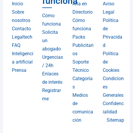
funciona
Inicio
Alta en
Aviso
Sobre
Directorio
Legal
Cómo
nosotros
Cómo
Política
funciona
Contacto
funciona
de
Solicita
Legaltech
Packs
Privacida
un
FAQ
Publicitari
d
abogado
Inteligenci
os
Política
Urgencias
a artificial
Soporte
de
/ 24h
Prensa
Técnico
Cookies
Enlaces
Categoría
Condicion
de interés
s
es
Registrar
Medios
Generales
me
de
Confidenc
comunica
ialidad
ción
Sitemap