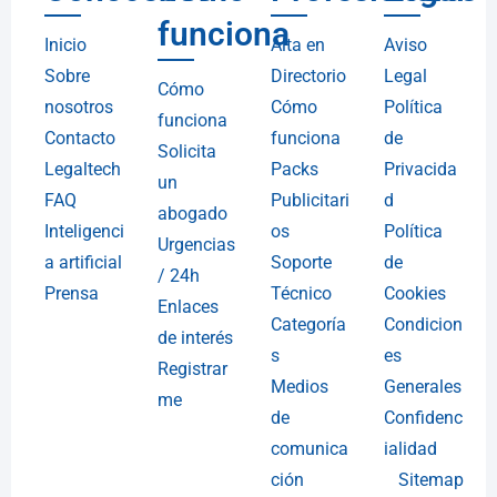
funciona
Inicio
Alta en
Aviso
Sobre
Directorio
Legal
Cómo
nosotros
Cómo
Política
funciona
Contacto
funciona
de
Solicita
Legaltech
Packs
Privacida
un
FAQ
Publicitari
d
abogado
Inteligenci
os
Política
Urgencias
a artificial
Soporte
de
/ 24h
Prensa
Técnico
Cookies
Enlaces
Categoría
Condicion
de interés
s
es
Registrar
Medios
Generales
me
de
Confidenc
comunica
ialidad
ción
Sitemap