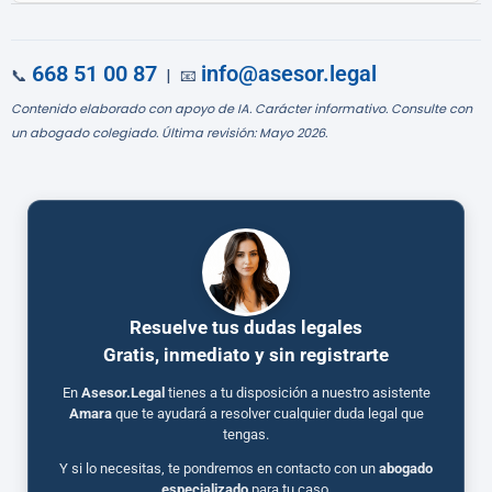
668 51 00 87
info@asesor.legal
📞
| 📧
Contenido elaborado con apoyo de IA. Carácter informativo. Consulte con
un abogado colegiado. Última revisión: Mayo 2026.
Resuelve tus dudas legales
Gratis, inmediato y sin registrarte
En
Asesor.Legal
tienes a tu disposición a nuestro asistente
Amara
que te ayudará a resolver cualquier duda legal que
tengas.
Y si lo necesitas, te pondremos en contacto con un
abogado
especializado
para tu caso.