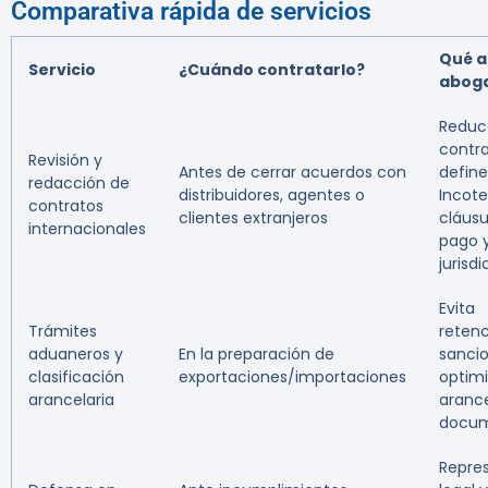
Comparativa rápida de servicios
Qué a
Servicio
¿Cuándo contratarlo?
abog
Reduc
contra
Revisión y
Antes de cerrar acuerdos con
define
redacción de
distribuidores, agentes o
Incote
contratos
clientes extranjeros
cláusu
internacionales
pago 
jurisd
Evita
Trámites
retenc
aduaneros y
En la preparación de
sancio
clasificación
exportaciones/importaciones
optim
arancelaria
arance
docum
Repre