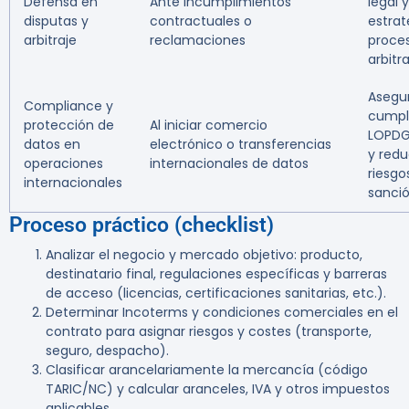
Defensa en
Ante incumplimientos
legal y
disputas y
contractuales o
estrat
arbitraje
reclamaciones
proces
arbitra
Asegu
Compliance y
cumpl
protección de
Al iniciar comercio
LOPD
datos en
electrónico o transferencias
y red
operaciones
internacionales de datos
riesgo
internacionales
sanci
Proceso práctico (checklist)
Analizar el negocio y mercado objetivo: producto,
destinatario final, regulaciones específicas y barreras
de acceso (licencias, certificaciones sanitarias, etc.).
Determinar Incoterms y condiciones comerciales en el
contrato para asignar riesgos y costes (transporte,
seguro, despacho).
Clasificar arancelariamente la mercancía (código
TARIC/NC) y calcular aranceles, IVA y otros impuestos
aplicables.