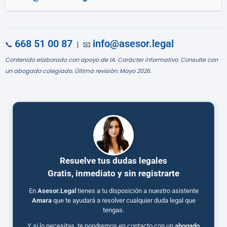
668 51 00 87
info@asesor.legal
📞
| 📧
Contenido elaborado con apoyo de IA. Carácter informativo. Consulte con
un abogado colegiado. Última revisión: Mayo 2026.
Resuelve tus dudas legales
Gratis, inmediato y sin registrarte
En
Asesor.Legal
tienes a tu disposición a nuestro asistente
Amara
que te ayudará a resolver cualquier duda legal que
tengas.
Y si lo necesitas, te pondremos en contacto con un
abogado