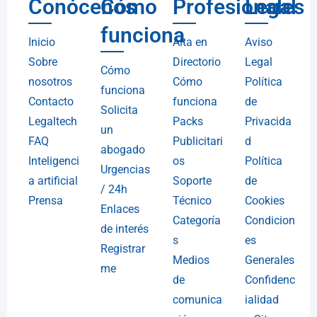
Conócenos
Cómo
Profesionales
Legal
funciona
Inicio
Alta en
Aviso
Sobre
Directorio
Legal
Cómo
nosotros
Cómo
Política
funciona
Contacto
funciona
de
Solicita
Legaltech
Packs
Privacida
un
FAQ
Publicitari
d
abogado
Inteligenci
os
Política
Urgencias
a artificial
Soporte
de
/ 24h
Prensa
Técnico
Cookies
Enlaces
Categoría
Condicion
de interés
s
es
Registrar
Medios
Generales
me
de
Confidenc
comunica
ialidad