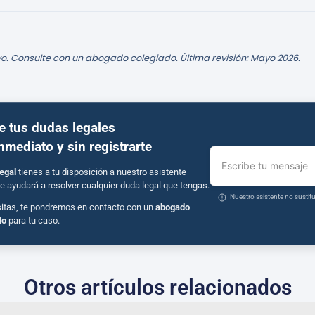
o. Consulte con un abogado colegiado. Última revisión: Mayo 2026.
e tus dudas legales
inmediato y sin registrarte
Escribe tu mensaje
egal
tienes a tu disposición a nuestro asistente
e ayudará a resolver cualquier duda legal que tengas.
Nuestro asistente no susti
sitas, te pondremos en contacto con un
abogado
do
para tu caso.
Otros artículos relacionados