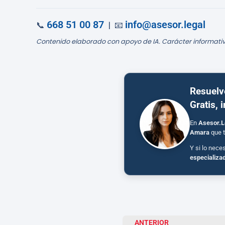
668 51 00 87
info@asesor.legal
📞
| 📧
Contenido elaborado con apoyo de IA. Carácter informativ
Resuelv
Gratis, 
En
Asesor.L
Amara
que t
Y si lo nece
especializa
ANTERIOR