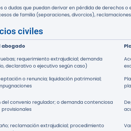
 o dudas que puedan derivar en pérdida de derechos o en
esos de familia (separaciones, divorcios), reclamacione
ios civiles
el abogado
Pl
ruebas; requerimiento extrajudicial; demanda
Ac
o, declarativo o ejecutivo según caso)
ex
ptación o renuncia; liquidación patrimonial;
Pl
 impugnaciones
pl
n del convenio regulador; o demanda contenciosa
De
 provisionales
ac
daño; reclamación extrajudicial; procedimiento
Var