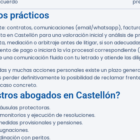
 acuerdo
pr
os prácticos
: contratos, comunicaciones (email/whatsapp), facturas
ta en Castellón para una valoración inicial y análisis de p
a, mediación o arbitraje antes de litigar, si son adecuadas
ento de pago o iniciará la vía procesal correspondiente (
 una comunicación fluida con tu letrado y atiende las dil
s y muchas acciones personales existe un plazo general 
s perder definitivamente la posibilidad de reclamar frent
 caso concreto.
stros abogados en Castellón?
áusulas protectoras.
onitorios y ejecución de resoluciones.
medidas provisionales y pensiones.
pugnaciones.
inación con peritos.