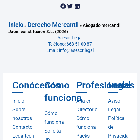
Inicio
Derecho Mercantil
»
»
Abogado mercantil
Jaén: constitución S.L. (2026)
Asesor.Legal
Teléfono: 668 51 00 87
Email: info@asesor.legal
Conócenos
Cómo
Profesionales
Legal
funciona
Inicio
Alta en
Aviso
Sobre
Directorio
Legal
Cómo
nosotros
Cómo
Política
funciona
Contacto
funciona
de
Solicita
Legaltech
Packs
Privacida
un