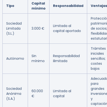
Capital
Tipo
Responsabilidad
Ventaja
mínimo
Protecci
Sociedad
patrimoni
Limitada al
Limitada
3.000 €
de socios
capital aportado
(S.L.)
flexibilida
estatutar
Trámites
iniciales
Sin
Responsabilidad
Autónomo
sencillos;
mínimo
ilimitada
costes
bajos
Adecuad
para
Sociedad
grandes
60.000
Limitada al
Anónima
inversion
€
capital
(S.A.)
y
captació