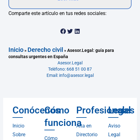
Comparte este artículo en tus redes sociales:
Inicio
Derecho civil
»
»
Asesor.Legal: guía para
consultas urgentes en España
Asesor.Legal
Teléfono: 668 51 00 87
Email: info@asesor.legal
Conócenos
Cómo
Profesionales
Legal
funciona
Inicio
Alta en
Aviso
Sobre
Directorio
Legal
Cómo