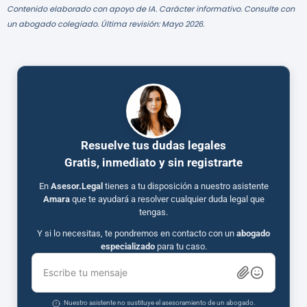
Contenido elaborado con apoyo de IA. Carácter informativo. Consulte con
un abogado colegiado. Última revisión: Mayo 2026.
Resuelve tus dudas legales
Gratis, inmediato y sin registrarte
En
Asesor.Legal
tienes a tu disposición a nuestro asistente
Amara
que te ayudará a resolver cualquier duda legal que
tengas.
Y si lo necesitas, te pondremos en contacto con un
abogado
especializado
para tu caso.
Escribe tu mensaje
Nuestro asistente no sustituye el asesoramiento de un abogado.