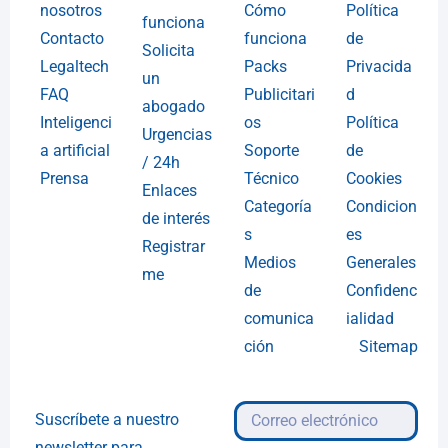
nosotros
Cómo
Política
funciona
Contacto
funciona
de
Solicita
Legaltech
Packs
Privacida
un
FAQ
Publicitari
d
abogado
Inteligenci
os
Política
Urgencias
a artificial
Soporte
de
/ 24h
Prensa
Técnico
Cookies
Enlaces
Categoría
Condicion
de interés
s
es
Registrar
Medios
Generales
me
de
Confidenc
comunica
ialidad
ción
Sitemap
Suscríbete a nuestro
newsletter para