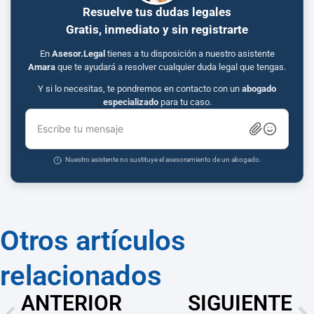
Resuelve tus dudas legales
Gratis, inmediato y sin registrarte
En
Asesor.Legal
tienes a tu disposición a nuestro asistente
Amara
que te ayudará a resolver cualquier duda legal que tengas.
Y si lo necesitas, te pondremos en contacto con un
abogado
especializado
para tu caso.
Escribe tu mensaje
Nuestro asistente no sustituye el asesoramiento de un abogado.
Otros artículos
relacionados
ANTERIOR
SIGUIENTE