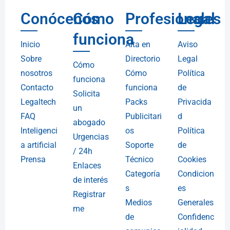
Conócenos
Cómo
Profesionales
Legal
funciona
Inicio
Alta en
Aviso
Sobre
Directorio
Legal
Cómo
nosotros
Cómo
Política
funciona
Contacto
funciona
de
Solicita
Legaltech
Packs
Privacida
un
FAQ
Publicitari
d
abogado
Inteligenci
os
Política
Urgencias
a artificial
Soporte
de
/ 24h
Prensa
Técnico
Cookies
Enlaces
Categoría
Condicion
de interés
s
es
Registrar
Medios
Generales
me
de
Confidenc