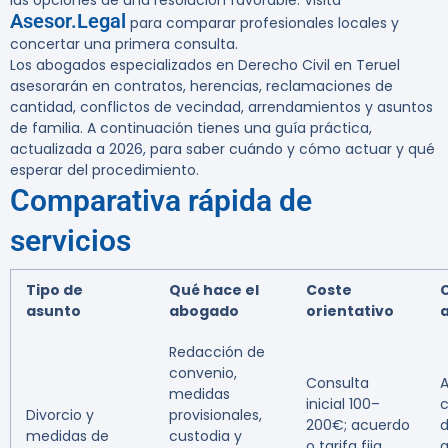
las opciones de una resolución favorable. Visita
Asesor.Legal
para comparar profesionales locales y
concertar una primera consulta.
Los abogados especializados en Derecho Civil en Teruel
asesorarán en contratos, herencias, reclamaciones de
cantidad, conflictos de vecindad, arrendamientos y asuntos
de familia. A continuación tienes una guía práctica,
actualizada a 2026, para saber cuándo y cómo actuar y qué
esperar del procedimiento.
Comparativa rápida de
servicios
Tipo de
Qué hace el
Coste
asunto
abogado
orientativo
Redacción de
convenio,
Consulta
A
medidas
inicial 100–
c
Divorcio y
provisionales,
200€; acuerdo
d
medidas de
custodia y
o tarifa fija
a