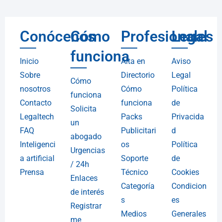
Conócenos
Cómo
Profesionales
Legal
funciona
Inicio
Alta en
Aviso
Sobre
Directorio
Legal
Cómo
nosotros
Cómo
Política
funciona
Contacto
funciona
de
Solicita
Legaltech
Packs
Privacida
un
FAQ
Publicitari
d
abogado
Inteligenci
os
Política
Urgencias
a artificial
Soporte
de
/ 24h
Prensa
Técnico
Cookies
Enlaces
Categoría
Condicion
de interés
s
es
Registrar
Medios
Generales
me