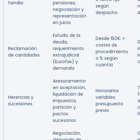
familia
pensiones;
según
r
negociación y
despacho
representación
en juicio
Estudio de la
Desde 150€ +
deuda,
D
costes de
Reclamación
requerimiento
procedimiento
de cantidades
extrajudicial
i
o % según
(burofax) y
c
cuantía
demanda
Asesoramiento
en aceptación,
T
Honorarios
liquidación de
f
Herencias y
variables;
impuestos,
a
sucesiones
presupuesto
partición y
c
previo
pactos
h
sucesorios
Negociación,
demanda de
i