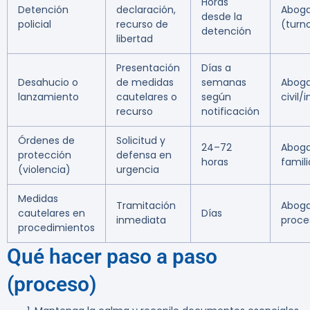
Horas
Detención
declaración,
Aboga
desde la
policial
recurso de
(turn
detención
libertad
Presentación
Días a
Desahucio o
de medidas
semanas
Abog
lanzamiento
cautelares o
según
civil/
recurso
notificación
Órdenes de
Solicitud y
24–72
Abog
protección
defensa en
horas
famil
(violencia)
urgencia
Medidas
Tramitación
Abog
cautelares en
Días
inmediata
proce
procedimientos
Qué hacer paso a paso
(proceso)