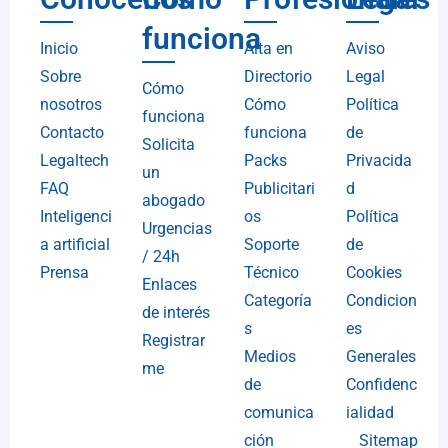
funciona
Inicio
Alta en
Aviso
Sobre
Directorio
Legal
Cómo
nosotros
Cómo
Política
funciona
Contacto
funciona
de
Solicita
Legaltech
Packs
Privacida
un
FAQ
Publicitari
d
abogado
Inteligenci
os
Política
Urgencias
a artificial
Soporte
de
/ 24h
Prensa
Técnico
Cookies
Enlaces
Categoría
Condicion
de interés
s
es
Registrar
Medios
Generales
me
de
Confidenc
comunica
ialidad
ción
Sitemap