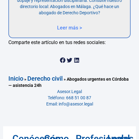
dopaje y representación disciplinaria. Consulte nuestro
directorio local: Abogados en Málaga. ¿Qué hace un
abogado de Derecho Deportivo?
Leer más >
Comparte este artículo en tus redes sociales:
Inicio
Derecho civil
»
»
Abogados urgentes en Córdoba
— asistencia 24h
Asesor.Legal
Teléfono: 668 51 00 87
Email: info@asesor.legal
Conócenos
Cómo
Profesionales
Legal