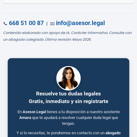
668 51 00 87
info@asesor.legal
📞
| 📧
Contenido elaborado con apoyo de IA. Carácter informativo. Consulte con
un abogado colegiado. Última revisión: Mayo 2026.
Resuelve tus dudas legales
Gratis, inmediato y sin registrarte
En
Asesor.Legal
tienes a tu disposición a nuestro asistente
Amara
que te ayudará a resolver cualquier duda legal que
tengas.
Y si lo necesitas, te pondremos en contacto con un
abogado