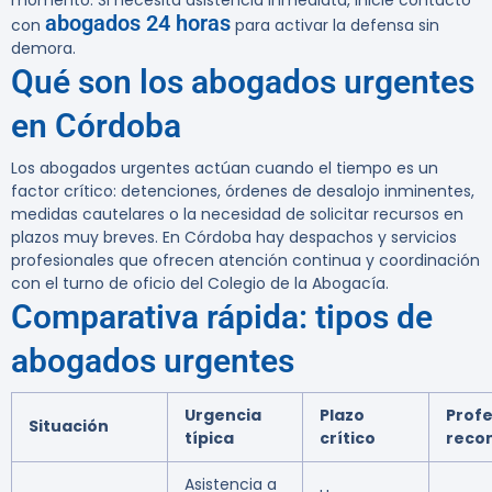
momento. Si necesita asistencia inmediata, inicie contacto
abogados 24 horas
con
para activar la defensa sin
demora.
Qué son los abogados urgentes
en Córdoba
Los
abogados urgentes
actúan cuando el tiempo es un
factor crítico: detenciones, órdenes de desalojo inminentes,
medidas cautelares o la necesidad de solicitar recursos en
plazos muy breves. En Córdoba hay despachos y servicios
profesionales que ofrecen atención continua y coordinación
con el turno de oficio del Colegio de la Abogacía.
Comparativa rápida: tipos de
abogados urgentes
Urgencia
Plazo
Profe
Situación
típica
crítico
reco
Asistencia a