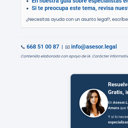
En nuestra guía sobre especialistas 
Si te preocupa este tema, revisa nue
¿Necesitas ayuda con un asunto legal?, escríb
668 51 00 87
info@asesor.legal
📞
| 📧
Contenido elaborado con apoyo de IA. Carácter informativ
Resuelv
Gratis, 
En
Asesor.L
Amara
que t
Y si lo nece
especializa