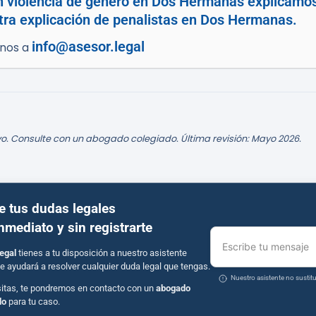
en violencia de género en Dos Hermanas explicamos
stra explicación de penalistas en Dos Hermanas.
info@asesor.legal
enos a
o. Consulte con un abogado colegiado. Última revisión: Mayo 2026.
e tus dudas legales
inmediato y sin registrarte
Escribe tu mensaje
egal
tienes a tu disposición a nuestro asistente
e ayudará a resolver cualquier duda legal que tengas.
Nuestro asistente no susti
sitas, te pondremos en contacto con un
abogado
do
para tu caso.