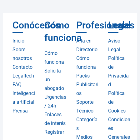
Conócenos
Cómo
Profesionales
Legal
funciona
Inicio
Alta en
Aviso
Sobre
Directorio
Legal
Cómo
nosotros
Cómo
Política
funciona
Contacto
funciona
de
Solicita
Legaltech
Packs
Privacida
un
FAQ
Publicitari
d
abogado
Inteligenci
os
Política
Urgencias
a artificial
Soporte
de
/ 24h
Prensa
Técnico
Cookies
Enlaces
Categoría
Condicion
de interés
s
es
Registrar
Medios
Generales