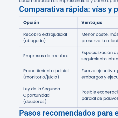
documentación es imprescindible y cómo optimi
Comparativa rápida: vías y 
Opción
Ventajas
Recobro extrajudicial
Menor coste, más
(abogado)
preserva la relac
Especialización o
Empresas de recobro
seguimiento inten
Procedimiento judicial
Fuerza ejecutiva: 
(monitorio/juicio)
embargos y ejec
Ley de la Segunda
Posible exoneraci
Oportunidad
parcial de pasivo
(deudores)
Pasos recomendados para el