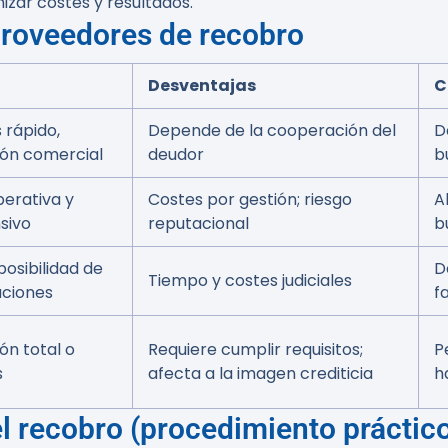
zar costes y resultados.
proveedores de recobro
Desventajas
C
 rápido,
Depende de la cooperación del
D
ión comercial
deudor
b
perativa y
Costes por gestión; riesgo
A
sivo
reputacional
b
posibilidad de
D
Tiempo y costes judiciales
uciones
fa
ón total o
Requiere cumplir requisitos;
P
s
afecta a la imagen crediticia
h
 recobro (procedimiento práctic