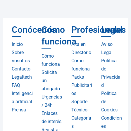
Conócenos
Cómo
Profesionales
Legal
funciona
Inicio
Alta en
Aviso
Sobre
Directorio
Legal
Cómo
nosotros
Cómo
Política
funciona
Contacto
funciona
de
Solicita
Legaltech
Packs
Privacida
un
FAQ
Publicitari
d
abogado
Inteligenci
os
Política
Urgencias
a artificial
Soporte
de
/ 24h
Prensa
Técnico
Cookies
Enlaces
Categoría
Condicion
de interés
s
es
Registrar