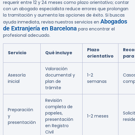
requerir entre 12 y 24 meses como plazo orientativo; contar
con un abogado especialista reduce errores que prolongan
la tramitación y aumenta las opciones de éxito. Si buscas
Abogados
ayuda inmediata, revisa nuestros servicios en
de Extranjería en Barcelona
para encontrar el
profesional adecuado.
Plazo
Rec
Servicio
Qué incluye
orientativo
para
Valoración
Asesoría
documental y
1-2
Casos
inicial
plan de
semanas
compl
trámite
Revisión
completa de
Preparación
papeles,
Solic
y
1-2 meses
presentación
resid
presentación
en Registro
Civil