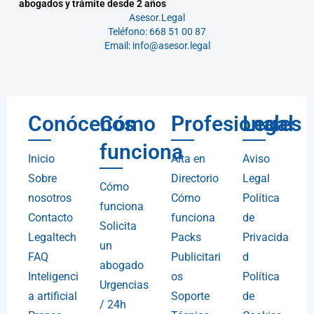
abogados y trámite desde 2 años
Asesor.Legal
Teléfono: 668 51 00 87
Email: info@asesor.legal
Conócenos
Cómo
Profesionales
Legal
funciona
Inicio
Alta en
Aviso
Sobre
Directorio
Legal
Cómo
nosotros
Cómo
Política
funciona
Contacto
funciona
de
Solicita
Legaltech
Packs
Privacida
un
FAQ
Publicitari
d
abogado
Inteligenci
os
Política
Urgencias
a artificial
Soporte
de
/ 24h