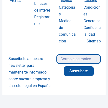
Prensa
Técnico
Cookies
Enlaces
Categoría
Condicion
de interés
s
es
Registrar
Medios
Generales
me
de
Confidenc
comunica
ialidad
ción
Sitemap
Suscríbete a nuestro
newsletter para
Suscríbete
mantenerte informado
sobre nuestra empresa y
el sector legal en España