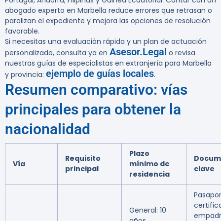
Portugal, Andorra, Filipinas y Guinea Ecuatorial. Contar con un
abogado experto en Marbella reduce errores que retrasan o
paralizan el expediente y mejora las opciones de resolución
favorable.
Si necesitas una evaluación rápida y un plan de actuación
Asesor.Legal
personalizado, consulta ya en
o revisa
nuestras guías de especialistas en extranjería para Marbella
ejemplo de guías locales
y provincia:
.
Resumen comparativo: vías
principales para obtener la
nacionalidad
Plazo
Requisito
Docum
Vía
mínimo de
principal
clave
residencia
Pasapor
certifi
General: 10
empadr
años.