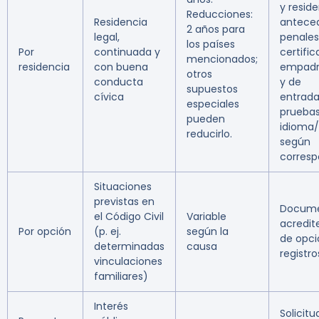
y reside
Reducciones:
Residencia
antece
2 años para
legal,
penales
los países
Por
continuada y
certifi
mencionados;
residencia
con buena
empadr
otros
conducta
y de
supuestos
cívica
entrada
especiales
prueba
pueden
idioma
reducirlo.
según
corres
Situaciones
previstas en
Docume
el Código Civil
Variable
acredit
Por opción
(p. ej.
según la
de opci
determinadas
causa
registro
vinculaciones
familiares)
Interés
Solicit