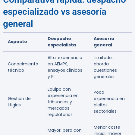
especializado vs asesoría
general
Despacho
Asesoría
Aspecto
especialista
general
Alta: experiencia
Limitado:
Conocimiento
en AEMPS,
aborda
técnico
ensayos clínicos
cuestiones
y PI
generales
Equipo con
Poca
experiencia en
Gestión de
experiencia en
tribunales y
litigios
pleitos
mercados
sectoriales
regulatorios
Menor coste
Mayor, pero con
inicial, mayor