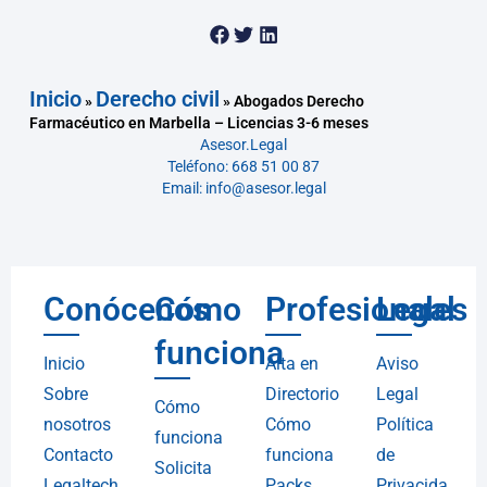
Inicio
Derecho civil
»
»
Abogados Derecho
Farmacéutico en Marbella – Licencias 3-6 meses
Asesor.Legal
Teléfono: 668 51 00 87
Email: info@asesor.legal
Conócenos
Cómo
Profesionales
Legal
funciona
Inicio
Alta en
Aviso
Sobre
Directorio
Legal
Cómo
nosotros
Cómo
Política
funciona
Contacto
funciona
de
Solicita
Legaltech
Packs
Privacida