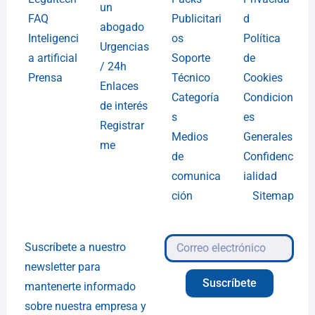
un
FAQ
Publicitari
d
abogado
Inteligenci
os
Política
Urgencias
a artificial
Soporte
de
/ 24h
Prensa
Técnico
Cookies
Enlaces
Categoría
Condicion
de interés
s
es
Registrar
Medios
Generales
me
de
Confidenc
comunica
ialidad
ción
Sitemap
Suscríbete a nuestro
newsletter para
Suscríbete
mantenerte informado
sobre nuestra empresa y