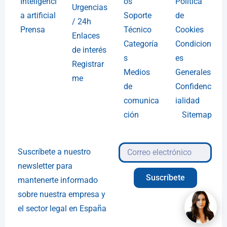
Inteligenci
os
Política
Urgencias
a artificial
Soporte
de
/ 24h
Prensa
Técnico
Cookies
Enlaces
Categoría
Condicion
de interés
s
es
Registrar
Medios
Generales
me
de
Confidenc
comunica
ialidad
ción
Sitemap
Suscríbete a nuestro
newsletter para
Suscríbete
mantenerte informado
sobre nuestra empresa y
el sector legal en España