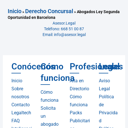
Inicio
Derecho Concursal
»
»
Abogados Ley Segunda
Oportunidad en Barcelona
Asesor.Legal
Teléfono: 668 51 00 87
Email: info@asesor.legal
Conócenos
Cómo
Profesionales
Legal
funciona
Inicio
Alta en
Aviso
Sobre
Directorio
Legal
Cómo
nosotros
Cómo
Política
funciona
Contacto
funciona
de
Solicita
Legaltech
Packs
Privacida
un
FAQ
Publicitari
d
abogado