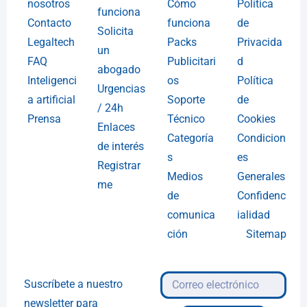
nosotros
Cómo
Política
funciona
Contacto
funciona
de
Solicita
Legaltech
Packs
Privacida
un
FAQ
Publicitari
d
abogado
Inteligenci
os
Política
Urgencias
a artificial
Soporte
de
/ 24h
Prensa
Técnico
Cookies
Enlaces
Categoría
Condicion
de interés
s
es
Registrar
Medios
Generales
me
de
Confidenc
comunica
ialidad
ción
Sitemap
Suscríbete a nuestro
newsletter para