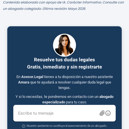
Contenido elaborado con apoyo de IA. Carácter informativo. Consulte con
un abogado colegiado. Última revisión: Mayo 2026.
Resuelve tus dudas legales
Gratis, inmediato y sin registrarte
En
Asesor.Legal
tienes a tu disposición a nuestro asistente
Amara
que te ayudará a resolver cualquier duda legal que
tengas.
Y si lo necesitas, te pondremos en contacto con un
abogado
especializado
para tu caso.
Escribe tu mensaje
Nuestro asistente no sustituye el asesoramiento de un abogado.