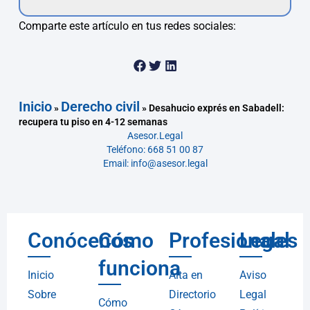
Comparte este artículo en tus redes sociales:
Inicio
Derecho civil
»
»
Desahucio exprés en Sabadell:
recupera tu piso en 4-12 semanas
Asesor.Legal
Teléfono: 668 51 00 87
Email: info@asesor.legal
Conócenos
Cómo
Profesionales
Legal
funciona
Inicio
Alta en
Aviso
Sobre
Directorio
Legal
Cómo