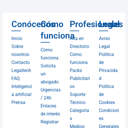
Conócenos
Cómo
Profesionales
Legal
funciona
Inicio
Alta en
Aviso
Sobre
Directorio
Legal
Cómo
nosotros
Cómo
Política
funciona
Contacto
funciona
de
Solicita
Legaltech
Packs
Privacida
un
FAQ
Publicitari
d
abogado
Inteligenci
os
Política
Urgencias
a artificial
Soporte
de
/ 24h
Prensa
Técnico
Cookies
Enlaces
Categoría
Condicion
de interés
s
es
Registrar
Medios
Generales