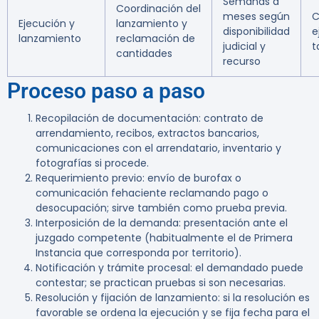
Semanas a
Coordinación del
meses según
C
Ejecución y
lanzamiento y
disponibilidad
e
lanzamiento
reclamación de
judicial y
t
cantidades
recurso
Proceso paso a paso
Recopilación de documentación
: contrato de
arrendamiento, recibos, extractos bancarios,
comunicaciones con el arrendatario, inventario y
fotografías si procede.
Requerimiento previo
: envío de burofax o
comunicación fehaciente reclamando pago o
desocupación; sirve también como prueba previa.
Interposición de la demanda
: presentación ante el
juzgado competente (habitualmente el de Primera
Instancia que corresponda por territorio).
Notificación y trámite procesal
: el demandado puede
contestar; se practican pruebas si son necesarias.
Resolución y fijación de lanzamiento
: si la resolución es
favorable se ordena la ejecución y se fija fecha para el