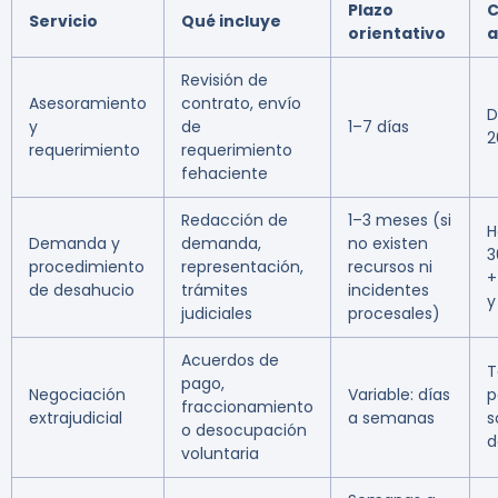
Plazo
C
Servicio
Qué incluye
orientativo
a
Revisión de
Asesoramiento
contrato, envío
D
y
de
1–7 días
2
requerimiento
requerimiento
fehaciente
Redacción de
1–3 meses (si
H
Demanda y
demanda,
no existen
3
procedimiento
representación,
recursos ni
+
de desahucio
trámites
incidentes
y
judiciales
procesales)
Acuerdos de
T
pago,
Negociación
Variable: días
p
fraccionamiento
extrajudicial
a semanas
s
o desocupación
d
voluntaria