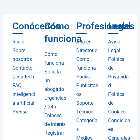
Conócenos
Cómo
Profesionales
Legal
funciona
Inicio
Alta en
Aviso
Sobre
Directorio
Legal
Cómo
nosotros
Cómo
Política
funciona
Contacto
funciona
de
Solicita
Legaltech
Packs
Privacida
un
FAQ
Publicitari
d
abogado
Inteligenci
os
Política
Urgencias
a artificial
Soporte
de
/ 24h
Prensa
Técnico
Cookies
Enlaces
Categoría
Condicion
de interés
s
es
Registrar
Medios
Generales