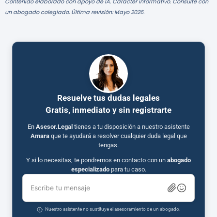
Contenido elaborado con apoyo de IA. Carácter informativo. Consulte con
un abogado colegiado. Última revisión: Mayo 2026.
Resuelve tus dudas legales
Gratis, inmediato y sin registrarte
En
Asesor.Legal
tienes a tu disposición a nuestro asistente
Amara
que te ayudará a resolver cualquier duda legal que
tengas.
Y si lo necesitas, te pondremos en contacto con un
abogado
especializado
para tu caso.
Escribe tu mensaje
Nuestro asistente no sustituye el asesoramiento de un abogado.