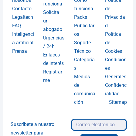
nosotros
Cómo
Política
funciona
Contacto
funciona
de
Solicita
Legaltech
Packs
Privacida
un
FAQ
Publicitari
d
abogado
Inteligenci
os
Política
Urgencias
a artificial
Soporte
de
/ 24h
Prensa
Técnico
Cookies
Enlaces
Categoría
Condicion
de interés
s
es
Registrar
Medios
Generales
me
de
Confidenc
comunica
ialidad
ción
Sitemap
Suscríbete a nuestro
newsletter para