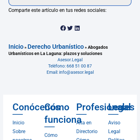
Comparte este artículo en tus redes sociales:
Inicio
Derecho Urbanístico
»
»
Abogados
Urbanísticos en La Laguna: plazos y soluciones
Asesor.Legal
Teléfono: 668 51 00 87
Email: info@asesor.legal
Conócenos
Cómo
Profesionales
Legal
funciona
Inicio
Alta en
Aviso
Sobre
Directorio
Legal
Cómo