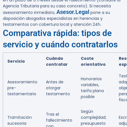
en un plazo de 6 meses desde el fallecimiento (consulte la
Agencia Tributaria para su caso concreto). Si necesita
Asesor.Legal
asesoramiento inmediato,
pone a su
disposición abogados especialistas en herencias y
testamentos con cobertura local y atención 24h.
Comparativa rápida: tipos de
servicio y cuándo contratarlos
Cuándo
Coste
Res
Servicio
contratar
orientativo
esp
Tes
Honorarios
Asesoramiento
Antes de
ada
variables,
pre-
otorgar
obje
tarifa plana
testamentario
testamento
per
posible
fisc
Según
Tras el
Tramitación
complejidad;
Escr
fallecimiento
sucesoria
presupuesto
adj
con