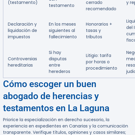
(testamento)
cerrado
y re
testamento
recomendado
Liqu
Declaración y
En los meses
Honorarios +
del 
liquidación de
siguientes al
tasas y
cum
impuestos
fallecimiento
tributos
fisc
Si hay
Neg
Litigio: tarifa
Controversias
disputas
med
por horas o
hereditarias
entre
reso
procedimiento
herederos
judi
Cómo escoger un buen
abogado de herencias y
testamentos en La Laguna
Priorice la especialización en derecho sucesorio, la
experiencia en expedientes en Canarias y la comunicación
transparente. Verifique títulos, opiniones y casos similares;