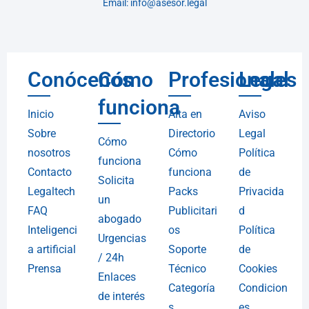
Email: info@asesor.legal
Conócenos
Cómo
Profesionales
Legal
funciona
Inicio
Alta en
Aviso
Sobre
Directorio
Legal
Cómo
nosotros
Cómo
Política
funciona
Contacto
funciona
de
Solicita
Legaltech
Packs
Privacida
un
FAQ
Publicitari
d
abogado
Inteligenci
os
Política
Urgencias
a artificial
Soporte
de
/ 24h
Prensa
Técnico
Cookies
Enlaces
Categoría
Condicion
de interés
s
es