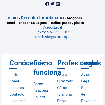
Inicio
Derecho Inmobiliario
»
»
Abogados
Inmobiliarios en La Laguna — tarifas, pasos y plazos
Asesor.Legal
Teléfono: 668 51 00 87
Email: info@asesor.legal
Conócenos
Cómo
Profesionales
Legal
funciona
Inicio
Alta en
Aviso
Sobre
Directorio
Legal
Cómo
nosotros
Cómo
Política
funciona
Contacto
funciona
de
Solicita
Legaltech
Packs
Privacida
un