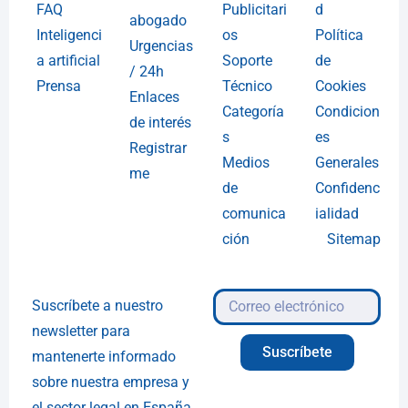
FAQ
Publicitari
d
abogado
Inteligenci
os
Política
Urgencias
a artificial
Soporte
de
/ 24h
Prensa
Técnico
Cookies
Enlaces
Categoría
Condicion
de interés
s
es
Registrar
Medios
Generales
me
de
Confidenc
comunica
ialidad
ción
Sitemap
Suscríbete a nuestro
newsletter para
Suscríbete
mantenerte informado
sobre nuestra empresa y
el sector legal en España