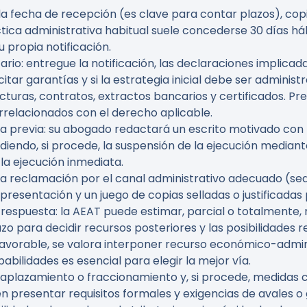
a fecha de recepción (es clave para contar plazos), cop
tica administrativa habitual suele concederse 30 días háb
 propia notificación.
ario:
entregue la notificación, las declaraciones implicadas
icitar garantías y si la estrategia inicial debe ser admini
acturas, contratos, extractos bancarios y certificados. P
relacionados con el derecho aplicable.
a previa:
su abogado redactará un escrito motivado con h
iendo, si procede, la suspensión de la ejecución mediant
la ejecución inmediata.
a reclamación por el canal administrativo adecuado (sed
presentación y un juego de copias selladas o justificadas 
 respuesta:
la AEAT puede estimar, parcial o totalmente, 
o para decidir recursos posteriores y las posibilidades re
avorable, se valora interponer recurso económico-admin
babilidades es esencial para elegir la mejor vía.
e aplazamiento o fraccionamiento y, si procede, medidas c
en presentar requisitos formales y exigencias de avales 