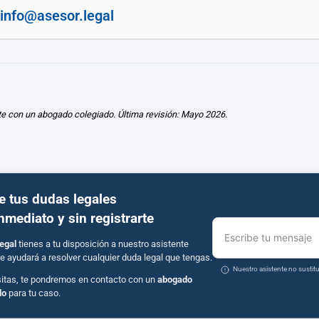
info@asesor.legal
te con un abogado colegiado. Última revisión: Mayo 2026.
e tus dudas legales
inmediato y sin registrarte
Escribe tu mensaje
egal
tienes a tu disposición a nuestro asistente
e ayudará a resolver cualquier duda legal que tengas.
Nuestro asistente no susti
sitas, te pondremos en contacto con un
abogado
do
para tu caso.