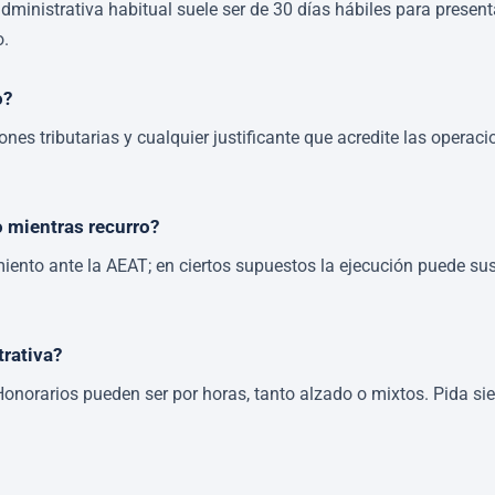
 administrativa habitual suele ser de 30 días hábiles para presen
o.
o?
iones tributarias y cualquier justificante que acredite las oper
 mientras recurro?
iento ante la AEAT; en ciertos supuestos la ejecución puede sus
trativa?
Honorarios pueden ser por horas, tanto alzado o mixtos. Pida si