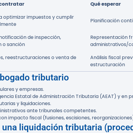
contratar
Qué esperar
ta optimizar impuestos y cumplir
Planificación con
almente
 notificación de inspección,
Representación fr
n o sanción
administrativos/c
es, reestructuraciones o venta de
Análisis fiscal pre
estructuración
abogado tributario
iculares y empresas.
gencia Estatal de Administración Tributaria (AEAT) y en 
tarias y liquidaciones.
nistrativos ante tribunales competentes.
 impacto fiscal (fusiones, escisiones, reorganizaciones)
 una liquidación tributaria (proce