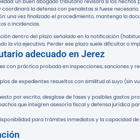
lidad:
un buen abogado tributario revisará si los hechos 
y coordinará la defensa con penalistas si fuese necesario.
ón:
una vez finalizado el procedimiento, mantenga la docu
os o incidencias.
ción dentro del plazo señalado en la notificación (habitu
o la vía ejecutiva. Perder ese plazo suele dificultar o i
butario adecuado en Jerez
es con práctica probada en inspecciones, sanciones y r
plos de expedientes resueltos con similitud al suyo (sin vu
sto por escrito, desglose de fases y posibles gastos pro
achos que integren asesoría fiscal y defensa jurídica pa
disponibilidad para trámites inmediatos y la capacidad de
ación