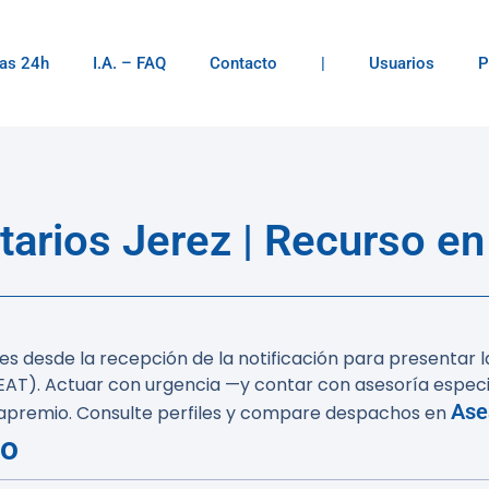
as 24h
I.A. – FAQ
Contacto
|
Usuarios
P
arios Jerez | Recurso en
les desde la recepción de la notificación para presentar 
AEAT). Actuar con urgencia —y contar con asesoría especi
Ase
e apremio. Consulte perfiles y compare despachos en
do