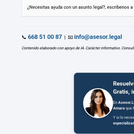
¿Necesitas ayuda con un asunto legal?, escríbenos a
668 51 00 87
info@asesor.legal
📞
| 📧
Contenido elaborado con apoyo de IA. Carácter informativo. Consul
Resuelv
Gratis, 
En
Asesor.L
Amara
que t
Y si lo nece
especializa