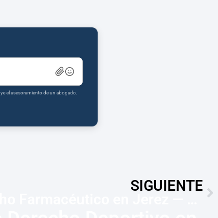
tuye el asesoramiento de un abogado.
SIGUIENTE
Abogados Derecho Farmacéutico en Jerez — Recurso en 1 mes