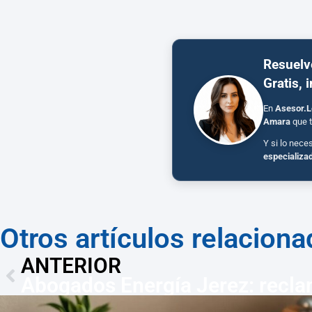
Resuelv
Gratis, 
En
Asesor.L
Amara
que t
Y si lo nece
especializa
Otros artículos relacion
ANTERIOR