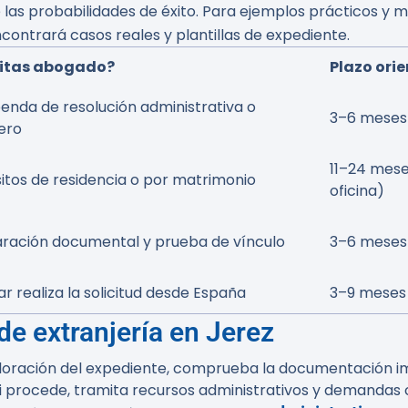
s probabilidades de éxito. Para ejemplos prácticos y m
contrará casos reales y plantillas de expediente.
itas abogado?
Plazo ori
nda de resolución administrativa o
3–6 meses
ero
11–24 mese
sitos de residencia o por matrimonio
oficina)
aración documental y prueba de vínculo
3–6 meses
r realiza la solicitud desde España
3–9 meses
e extranjería en Jerez
loración del expediente, comprueba la documentación imp
, si procede, tramita recursos administrativos y demandas