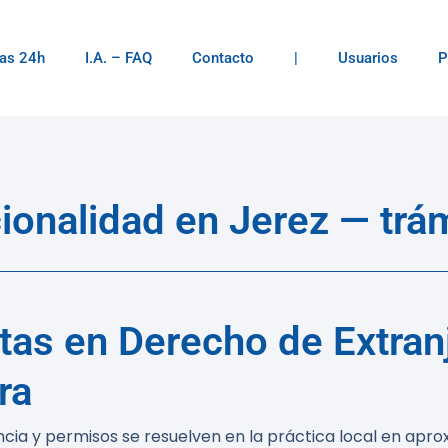
as 24h
I.A. – FAQ
Contacto
|
Usuarios
P
acionalidad en Jerez — tr
as en Derecho de Extranj
ra
dencia y permisos se resuelven en la práctica local en a