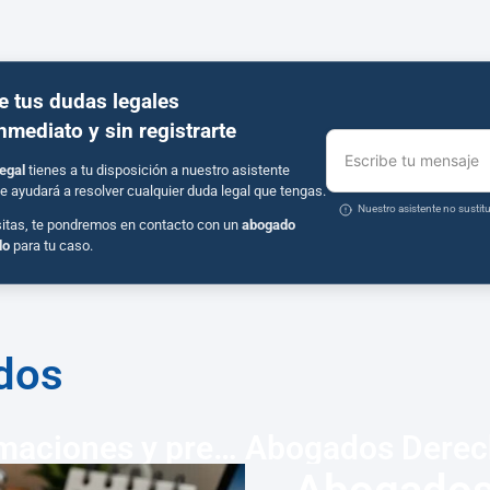
e tus dudas legales
inmediato y sin registrarte
Escribe tu mensaje
egal
tienes a tu disposición a nuestro asistente
e ayudará a resolver cualquier duda legal que tengas.
Nuestro asistente no susti
sitas, te pondremos en contacto con un
abogado
do
para tu caso.
ados
Abogados Energía Jerez: reclamaciones y prescripción 5 años