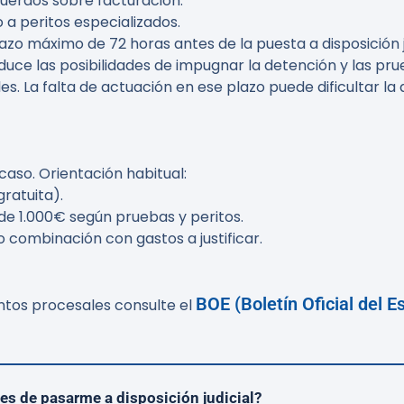
cuerdos sobre facturación.
 a peritos especializados.
 plazo máximo de
72 horas
antes de la puesta a disposición j
uce las posibilidades de impugnar la detención y las pru
s. La falta de actuación en ese plazo puede dificultar l
aso. Orientación habitual:
gratuita).
sde 1.000€ según pruebas y peritos.
o combinación con gastos a justificar.
BOE (Boletín Oficial del E
tos procesales consulte el
tes de pasarme a disposición judicial?