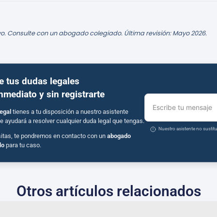
o. Consulte con un abogado colegiado. Última revisión: Mayo 2026.
e tus dudas legales
inmediato y sin registrarte
Escribe tu mensaje
egal
tienes a tu disposición a nuestro asistente
e ayudará a resolver cualquier duda legal que tengas.
Nuestro asistente no susti
sitas, te pondremos en contacto con un
abogado
do
para tu caso.
Otros artículos relacionados