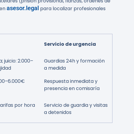
elares (prisión provisional, fianzas, órdenes de
asesor.legal
 en
para localizar profesionales
Servicio de urgencia
 juicio: 2.000–
Guardias 24h y formación
jidad
a medida
500–6.000€
Respuesta inmediata y
presencia en comisaría
arifas por hora
Servicio de guardia y visitas
a detenidos