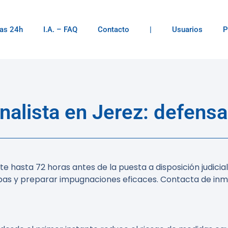
as 24h
I.A. – FAQ
Contacto
|
Usuarios
P
alista en Jerez: defensa
rte hasta
72 horas
antes de la puesta a disposición judicia
as y preparar impugnaciones eficaces. Contacta de inme