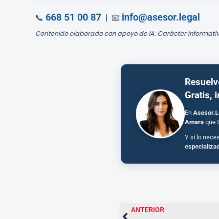
668 51 00 87
info@asesor.legal
📞
| 📧
Contenido elaborado con apoyo de IA. Carácter informativ
Resuelv
Gratis, 
En
Asesor.L
Amara
que t
Y si lo nece
especializa
ANTERIOR