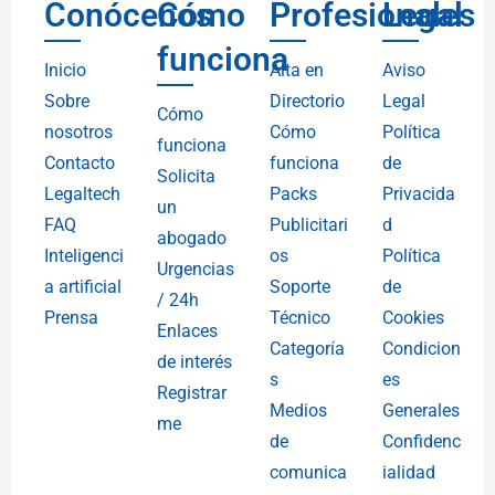
Conócenos
Cómo
Profesionales
Legal
funciona
Inicio
Alta en
Aviso
Sobre
Directorio
Legal
Cómo
nosotros
Cómo
Política
funciona
Contacto
funciona
de
Solicita
Legaltech
Packs
Privacida
un
FAQ
Publicitari
d
abogado
Inteligenci
os
Política
Urgencias
a artificial
Soporte
de
/ 24h
Prensa
Técnico
Cookies
Enlaces
Categoría
Condicion
de interés
s
es
Registrar
Medios
Generales
me
de
Confidenc
comunica
ialidad