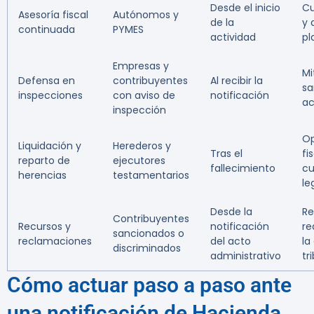
Desde el inicio
Cu
Asesoría fiscal
Autónomos y
de la
y 
continuada
PYMES
actividad
pl
Empresas y
Mi
Defensa en
contribuyentes
Al recibir la
sa
inspecciones
con aviso de
notificación
ac
inspección
Op
Liquidación y
Herederos y
Tras el
fi
reparto de
ejecutores
fallecimiento
cu
herencias
testamentarios
le
Desde la
Re
Contribuyentes
Recursos y
notificación
re
sancionados o
reclamaciones
del acto
la
discriminados
administrativo
tr
Cómo actuar paso a paso ante
una notificación de Hacienda