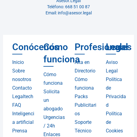
Asesor.Legal
Teléfono: 668 51 00 87
Email: info@asesor.legal
Conócenos
Cómo
Profesionales
Legal
funciona
Inicio
Alta en
Aviso
Sobre
Directorio
Legal
Cómo
nosotros
Cómo
Política
funciona
Contacto
funciona
de
Solicita
Legaltech
Packs
Privacida
un
FAQ
Publicitari
d
abogado
Inteligenci
os
Política
Urgencias
a artificial
Soporte
de
/ 24h
Prensa
Técnico
Cookies
Enlaces