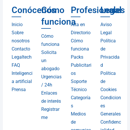
Conócenos
Cómo
Profesionales
Legal
funciona
Inicio
Alta en
Aviso
Sobre
Directorio
Legal
Cómo
nosotros
Cómo
Política
funciona
Contacto
funciona
de
Solicita
Legaltech
Packs
Privacida
un
FAQ
Publicitari
d
abogado
Inteligenci
os
Política
Urgencias
a artificial
Soporte
de
/ 24h
Prensa
Técnico
Cookies
Enlaces
Categoría
Condicion
de interés
s
es
Registrar
Medios
Generales
me
de
Confidenc