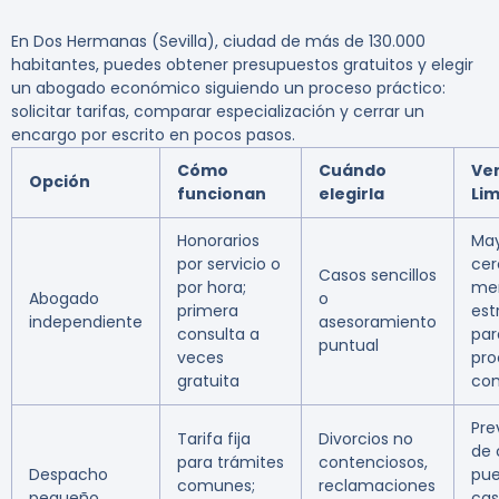
En Dos Hermanas (Sevilla), ciudad de más de 130.000
habitantes, puedes obtener presupuestos gratuitos y elegir
un abogado económico siguiendo un proceso práctico:
solicitar tarifas, comparar especialización y cerrar un
encargo por escrito en pocos pasos.
Cómo
Cuándo
Ven
Opción
funcionan
elegirla
Lim
Honorarios
Ma
por servicio o
cer
Casos sencillos
por hora;
me
Abogado
o
primera
est
independiente
asesoramiento
consulta a
par
puntual
veces
pro
gratuita
com
Pre
Tarifa fija
Divorcios no
de 
para trámites
contenciosos,
Despacho
pue
comunes;
reclamaciones
pequeño
cas