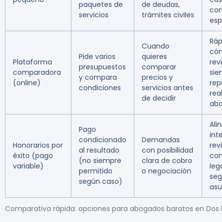
paquetes de
de deudas,
com
servicios
trámites civiles
esp
Ráp
Cuando
có
Pide varios
quieres
Plataforma
rev
presupuestos
comparar
comparadora
sie
y compara
precios y
(online)
rep
condiciones
servicios antes
rea
de decidir
ab
Ali
Pago
int
condicionado
Demandas
Honorarios por
rev
al resultado
con posibilidad
éxito (pago
con
(no siempre
clara de cobro
variable)
leg
permitido
o negociación
seg
según caso)
asu
Comparativa rápida: opciones para abogados baratos en Do